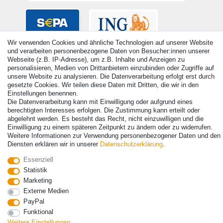
Wir verwenden Cookies und ähnliche Technologien auf unserer Website
und verarbeiten personenbezogene Daten von Besucher:innen unserer
Webseite (z.B. IP-Adresse), um z.B. Inhalte und Anzeigen zu
personalisieren, Medien von Drittanbietern einzubinden oder Zugriffe auf
unsere Website zu analysieren. Die Datenverarbeitung erfolgt erst durch
gesetzte Cookies. Wir teilen diese Daten mit Dritten, die wir in den
Einstellungen benennen.
Die Datenverarbeitung kann mit Einwilligung oder aufgrund eines
berechtigten Interesses erfolgen. Die Zustimmung kann erteilt oder
abgelehnt werden. Es besteht das Recht, nicht einzuwilligen und die
Einwilligung zu einem späteren Zeitpunkt zu ändern oder zu widerrufen.
© Copyright 2026 | Alle Rechte vorbehalten. - Alle Rechte vorbehalten.
Weitere Informationen zur Verwendung personenbezogener Daten und den
Preisangaben inkl. gesetzl. 19% MwSt. | Grundpreise siehe Artikeldetail | *Gilt für
Diensten erklären wir in unserer
Daten­schutz­erklärung
.
Lieferungen nach Deutschland!
Essenziell
Kontakt
Vertrag widerrufen
Statistik
Marketing
Externe Medien
PayPal
Funktional
Weitere Einstellungen