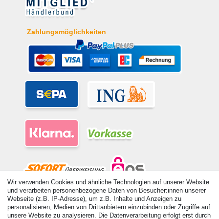
Zahlungsmöglichkeiten
Wir verwenden Cookies und ähnliche Technologien auf unserer Website
und verarbeiten personenbezogene Daten von Besucher:innen unserer
© Copyright 2026 | Alle Rechte vorbehalten. - Alle Rechte vorbehalten.
Webseite (z.B. IP-Adresse), um z.B. Inhalte und Anzeigen zu
Preisangaben inkl. gesetzl. 19% MwSt. | Grundpreise siehe Artikeldetail | *Gilt für
personalisieren, Medien von Drittanbietern einzubinden oder Zugriffe auf
Lieferungen nach Deutschland!
unsere Website zu analysieren. Die Datenverarbeitung erfolgt erst durch