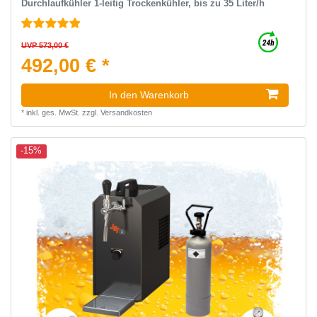
Durchlaufkühler 1-leitig Trockenkühler, bis zu 35 Liter/h
UVP 573,00 €
492,00 € *
In den Warenkorb
*
inkl. ges. MwSt.
zzgl.
Versandkosten
-15%