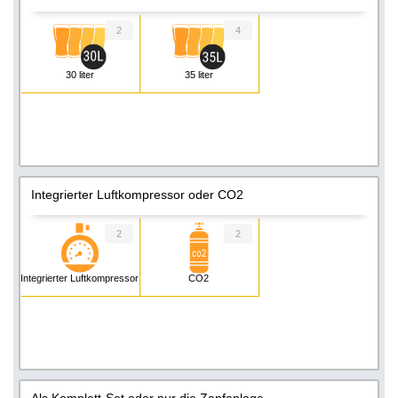
2
4
30 liter
35 liter
Integrierter Luftkompressor oder CO2
2
2
Integrierter Luftkompressor
CO2
Als Komplett-Set oder nur die Zapfanlage