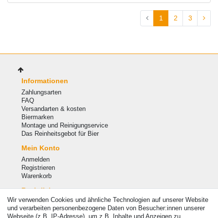
1
2
3
Informationen
Zahlungsarten
FAQ
Versandarten & kosten
Biermarken
Montage und Reinigungservice
Das Reinheitsgebot für Bier
Mein Konto
Anmelden
Registrieren
Warenkorb
Rechtliches
Wir verwenden Cookies und ähnliche Technologien auf unserer Website
Widerrufsrecht
und verarbeiten personenbezogene Daten von Besucher:innen unserer
Datenschutzerklärung
Webseite (z.B. IP-Adresse), um z.B. Inhalte und Anzeigen zu