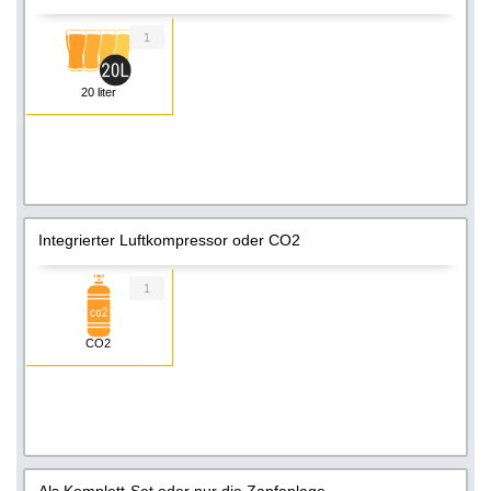
1
20 liter
Integrierter Luftkompressor oder CO2
1
CO2
Als Komplett-Set oder nur die Zapfanlage