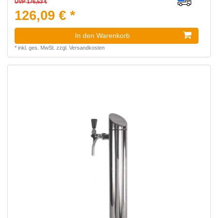
UVP 176,53 €
126,09 € *
In den Warenkorb
*
inkl. ges. MwSt.
zzgl.
Versandkosten