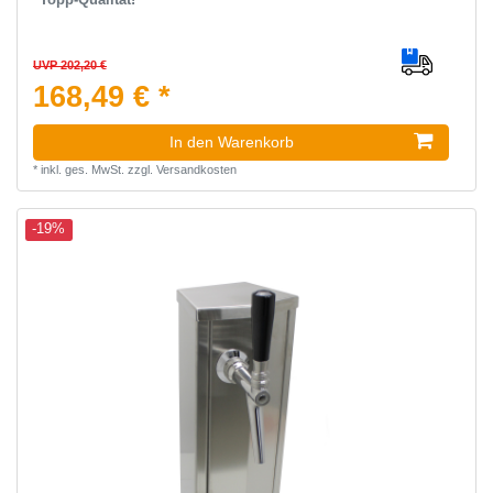
UVP 202,20 €
168,49 € *
In den Warenkorb
*
inkl. ges. MwSt.
zzgl.
Versandkosten
-19%