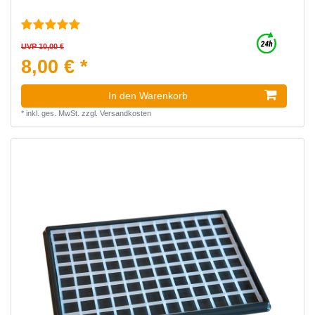
UVP 10,00 €
8,00 € *
In den Warenkorb
*
inkl. ges. MwSt.
zzgl.
Versandkosten