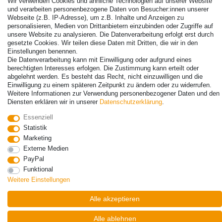
Wir verwenden Cookies und ähnliche Technologien auf unserer Website
© Copyright 2026 | Alle Rechte vorbehalten. - Alle Rechte vorbehalten.
und verarbeiten personenbezogene Daten von Besucher:innen unserer
Preisangaben inkl. gesetzl. 19% MwSt. | Grundpreise siehe Artikeldetail | *Gilt für
Webseite (z.B. IP-Adresse), um z.B. Inhalte und Anzeigen zu
Lieferungen nach Deutschland!
personalisieren, Medien von Drittanbietern einzubinden oder Zugriffe auf
unsere Website zu analysieren. Die Datenverarbeitung erfolgt erst durch
gesetzte Cookies. Wir teilen diese Daten mit Dritten, die wir in den
Kontakt
Vertrag widerrufen
Einstellungen benennen.
Die Datenverarbeitung kann mit Einwilligung oder aufgrund eines
berechtigten Interesses erfolgen. Die Zustimmung kann erteilt oder
abgelehnt werden. Es besteht das Recht, nicht einzuwilligen und die
Einwilligung zu einem späteren Zeitpunkt zu ändern oder zu widerrufen.
Weitere Informationen zur Verwendung personenbezogener Daten und den
Diensten erklären wir in unserer
Daten­schutz­erklärung
.
Essenziell
Statistik
Marketing
Externe Medien
PayPal
Funktional
Weitere Einstellungen
Alle akzeptieren
Alle ablehnen