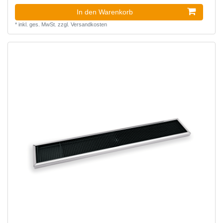
In den Warenkorb
*
inkl. ges. MwSt.
zzgl.
Versandkosten