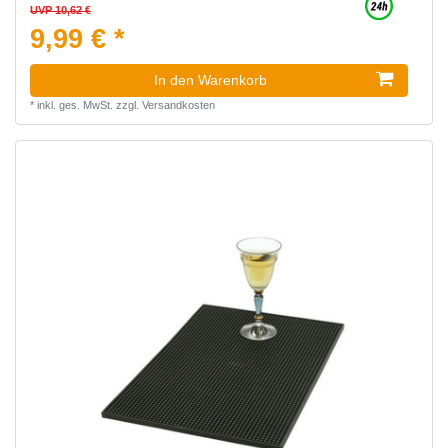
UVP 10,62 €
9,99 € *
In den Warenkorb
*
inkl. ges. MwSt.
zzgl.
Versandkosten