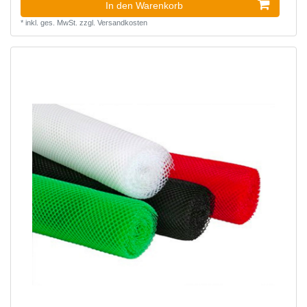
In den Warenkorb
*
inkl. ges. MwSt.
zzgl.
Versandkosten