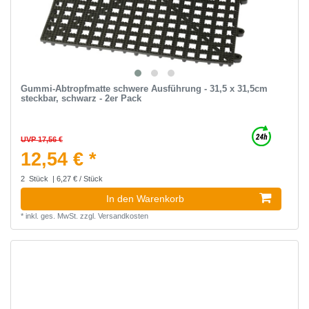
Gummi-Abtropfmatte schwere Ausführung - 31,5 x 31,5cm
steckbar, schwarz - 2er Pack
UVP 17,56 €
12,54 € *
2
Stück
| 6,27 € / Stück
In den Warenkorb
*
inkl. ges. MwSt.
zzgl.
Versandkosten