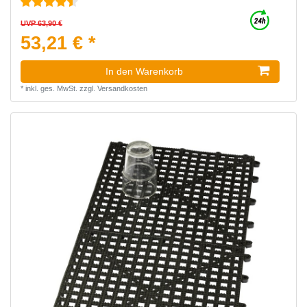
UVP 63,90 €
53,21 € *
In den Warenkorb
*
inkl. ges. MwSt.
zzgl.
Versandkosten