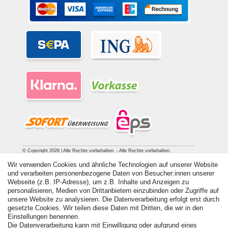
© Copyright 2026 | Alle Rechte vorbehalten. - Alle Rechte vorbehalten.
Preisangaben inkl. gesetzl. 19% MwSt. | Grundpreise siehe Artikeldetail | *Gilt für
Wir verwenden Cookies und ähnliche Technologien auf unserer Website
Lieferungen nach Deutschland!
und verarbeiten personenbezogene Daten von Besucher:innen unserer
Webseite (z.B. IP-Adresse), um z.B. Inhalte und Anzeigen zu
Kontakt
Vertrag widerrufen
personalisieren, Medien von Drittanbietern einzubinden oder Zugriffe auf
unsere Website zu analysieren. Die Datenverarbeitung erfolgt erst durch
gesetzte Cookies. Wir teilen diese Daten mit Dritten, die wir in den
Einstellungen benennen.
Die Datenverarbeitung kann mit Einwilligung oder aufgrund eines