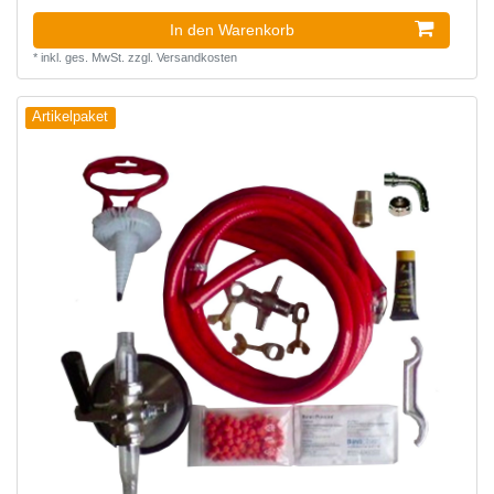
In den Warenkorb
*
inkl. ges. MwSt.
zzgl.
Versandkosten
Artikelpaket