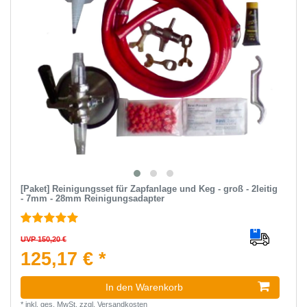
[Paket] Reinigungsset für Zapfanlage und Keg - groß - 2leitig
- 7mm - 28mm Reinigungsadapter
UVP 150,20 €
125,17 € *
In den Warenkorb
*
inkl. ges. MwSt.
zzgl.
Versandkosten