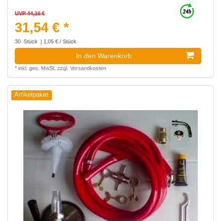
UVP 44,16 €
31,54 € *
30
Stück
| 1,05 € / Stück
In den Warenkorb
*
inkl. ges. MwSt.
zzgl.
Versandkosten
Artikelpaket