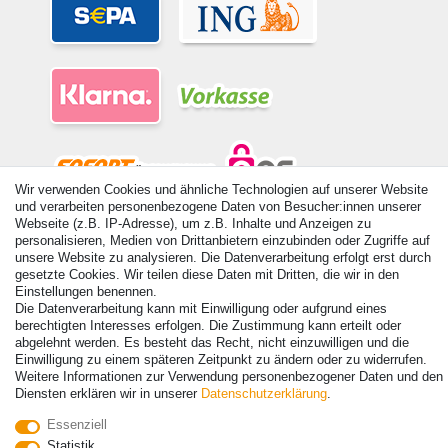
Wir verwenden Cookies und ähnliche Technologien auf unserer Website
und verarbeiten personenbezogene Daten von Besucher:innen unserer
Webseite (z.B. IP-Adresse), um z.B. Inhalte und Anzeigen zu
© Copyright 2026 | Alle Rechte vorbehalten. - Alle Rechte vorbehalten.
personalisieren, Medien von Drittanbietern einzubinden oder Zugriffe auf
Preisangaben inkl. gesetzl. 19% MwSt. | Grundpreise siehe Artikeldetail | *Gilt für
unsere Website zu analysieren. Die Datenverarbeitung erfolgt erst durch
Lieferungen nach Deutschland!
gesetzte Cookies. Wir teilen diese Daten mit Dritten, die wir in den
Einstellungen benennen.
Kontakt
Vertrag widerrufen
Die Datenverarbeitung kann mit Einwilligung oder aufgrund eines
berechtigten Interesses erfolgen. Die Zustimmung kann erteilt oder
abgelehnt werden. Es besteht das Recht, nicht einzuwilligen und die
Einwilligung zu einem späteren Zeitpunkt zu ändern oder zu widerrufen.
Weitere Informationen zur Verwendung personenbezogener Daten und den
Diensten erklären wir in unserer
Daten­schutz­erklärung
.
Essenziell
Statistik