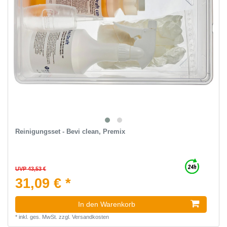
Reinigungsset - Bevi clean, Premix
UVP 43,53 €
31,09 € *
In den Warenkorb
*
inkl. ges. MwSt.
zzgl.
Versandkosten