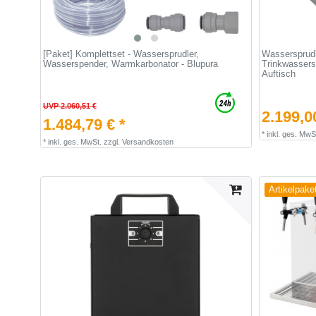
[Paket] Komplettset - Wassersprudler,
Wassersprudl
Wasserspender, Warmkarbonator - Blupura
Trinkwassers
Auftisch
UVP 2.060,51 €
2.199,0
1.484,79 € *
*
inkl. ges. MwS
*
inkl. ges. MwSt.
zzgl.
Versandkosten
Artikelpake