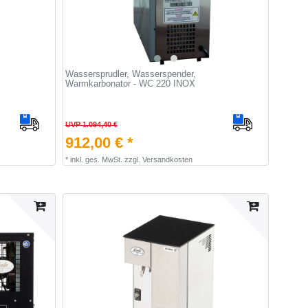
Wassersprudler, Wasserspender,
Warmkarbonator - WC 220 INOX
UVP 1.094,40 €
912,00 € *
*
inkl. ges. MwSt.
zzgl.
Versandkosten