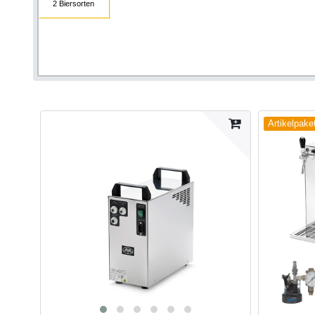
2 Biersorten
Artikelpake