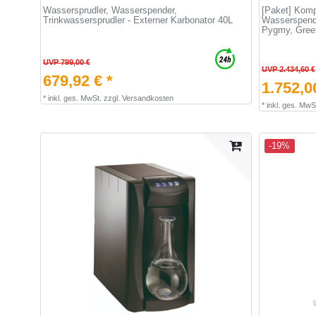
Wassersprudler, Wasserspender,
[Paket] Komp
Trinkwassersprudler - Externer Karbonator 40L
Wasserspende
Pygmy, Gree
UVP 799,00 €
UVP 2.434,60 €
679,92 € *
1.752,0
*
inkl. ges. MwSt.
zzgl.
Versandkosten
*
inkl. ges. MwS
-19%