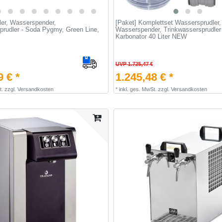
er, Wasserspender,
[Paket] Komplettset Wassersprudler,
prudler - Soda Pygmy, Green Line,
Wasserspender, Trinkwassersprudler 
Karbonator 40 Liter NEW
UVP 1.725,47 €
9 € *
1.245,48 € *
t.
zzgl.
Versandkosten
*
inkl. ges. MwSt.
zzgl.
Versandkosten