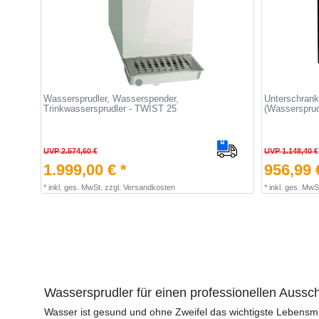
Wassersprudler, Wasserspender,
Unterschrank
Trinkwassersprudler - TWIST 25
(Wasserspru
UVP 2.574,60 €
UVP 1.148,40 €
1.999,00 € *
956,99 
*
inkl. ges. MwSt.
zzgl.
Versandkosten
*
inkl. ges. MwS
Wassersprudler für einen professionellen Aussc
Wasser ist gesund und ohne Zweifel das wichtigste Lebensmit