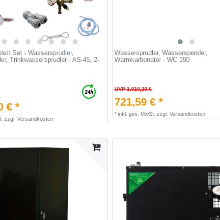
lett Set - Wassersprudler,
Wassersprudler, Wasserspender,
r, Trinkwassersprudler - AS-45, 2-
Warmkarbonator - WC 190
UVP 1.010,20 €
721,59 € *
0 € *
*
inkl. ges. MwSt.
zzgl.
Versandkosten
t.
zzgl.
Versandkosten