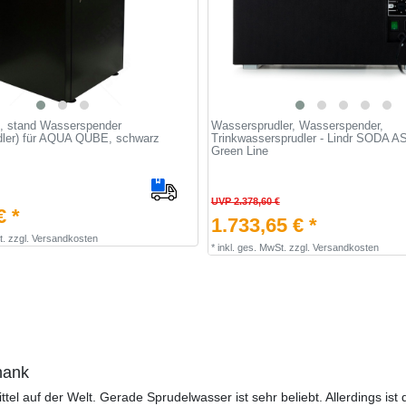
, stand Wasserspender
Wassersprudler, Wasserspender,
dler) für AQUA QUBE, schwarz
Trinkwassersprudler - Lindr SODA AS
Green Line
UVP 2.378,60 €
€ *
1.733,65 € *
t.
zzgl.
Versandkosten
*
inkl. ges. MwSt.
zzgl.
Versandkosten
hank
tel auf der Welt. Gerade Sprudelwasser ist sehr beliebt. Allerdings 