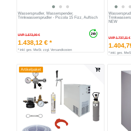
Wassersprudler, Wasserspender,
Wassersprudl
Trinkwassersprudler - Piccola 15 Fizz, Auftisch
Trinkwassers
NEW
UVP 1.572,00 €
UVP 1.737,11 €
1.438,12 € *
1.404,7
*
inkl. ges. MwSt.
zzgl.
Versandkosten
*
inkl. ges. MwS
Artikelpaket