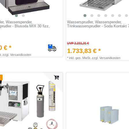
er, Wasserspender,
Wassersprudler, Wasserspender,
prudler - Blusoda MIX 30 fizz,
Trinkwassersprudler - Soda Kontakt 7
UVP 2.231,31 €
0 € *
1.733,83 € *
t.
zzgl.
Versandkosten
*
inkl. ges. MwSt.
zzgl.
Versandkosten
t