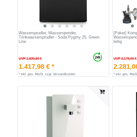
Wassersprudler, Wasserspender,
[Paket] Komp
Trinkwassersprudler - Soda Pygmy 25, Green
Wasserspende
Line
leitig
UVP 1.930,60 €
UVP 3.176,00 €
1.417,98 € *
2.281,0
*
inkl. ges. MwSt.
zzgl.
Versandkosten
*
inkl. ges. MwS