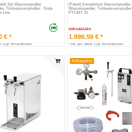
lett Set Wassersprudler,
[Paket] Komplettset Wassersprudler,
r, Trinkwassersprudler - Soda
Wasserspender, Trinkwassersprudler
n Line
PYGMY 25
UVP 2.637,03 €
0 € *
1.896,59 € *
t.
zzgl.
Versandkosten
*
inkl. ges. MwSt.
zzgl.
Versandkosten
Artikelpaket