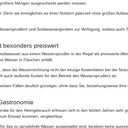
mie größere Mengen ausgeschenkt werden müssen.
ar. Denn sie ermöglichen es ihren Nutzern jederzeit ohne großen Aufw
assersprudlern und Sodawassergeräten zur Verfügung, sodass auch Sie
 besonders preiswert
odawasser aus einem Wassersprudler in der Regel als preiswerte Altern
bei Wasser in Flaschen anfällt.
nt, dass die Wasserrechnung nicht der einzige Kostenfaktor bei der Nut
ich auch laufende Kosten für den Betrieb des Wassersprudlers an.
meisten Fällen deutlich günstiger, ohne dass Sie, beziehungsweise Ihre
 Gastronomie
te für den Heimgebrauch erfreuen sich in den letzten Jahren sehr gro
e zum Einsatz kommen, vergleichbar.
e für das zu sprudelnde Wasser ausgestattet sind, besitzen keine ausre