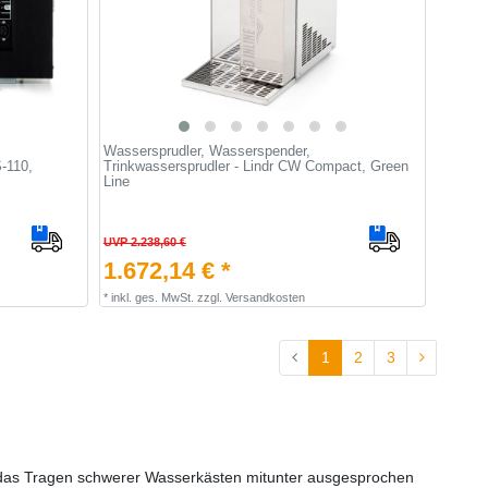
Wassersprudler, Wasserspender,
-110,
Trinkwassersprudler - Lindr CW Compact, Green
Line
UVP 2.238,60 €
1.672,14 € *
*
inkl. ges. MwSt.
zzgl.
Versandkosten
1
2
3
ist das Tragen schwerer Wasserkästen mitunter ausgesprochen