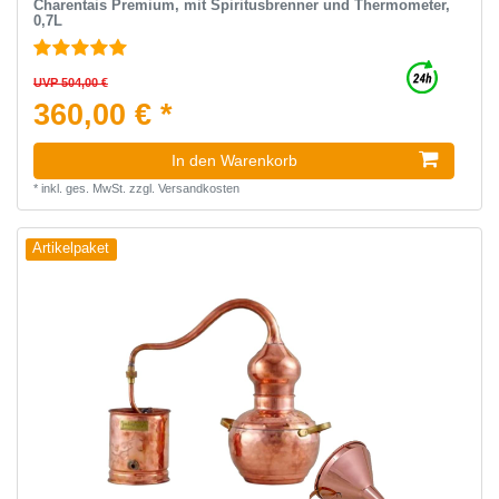
Charentais Premium, mit Spiritusbrenner und Thermometer,
0,7L
UVP 504,00 €
360,00 € *
In den Warenkorb
*
inkl. ges. MwSt.
zzgl.
Versandkosten
Artikelpaket