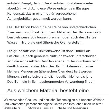
entsteht Dampf, der im Gerät aufsteigt und dann wieder
abgekühlt wird. Auf diese Weise entsteht ein flüssiges
Kondensat, das in einem dafür vorgesehenen
Auffangbehälter gesammelt werden kann.
Die Destillation kann für eine Reihe von unterschiedlichen
Zwecken zum Einsatz kommen. Mit einer Destille lassen sich
beispielsweise Spirituosen brennen oder auch destilliertes
Wasser, Hydrolate und ätherische Öle herstellen.
Die grundsätzliche Funktionsweise ist dabei immer die
Gleiche. Je nach genauem Nutzungszweck unterscheiden
sich die eingesetzten Destillen aber zum Teil durchaus recht
deutlich voneinander. Mini Destillen, mit denen zuhause
kleinere Mengen an ätherischen Ölen destilliert werden
können, sind selbstverständlich deutlich kleiner als jene
Destillen, die in Schnapsbrennereien Verwendung finden.
Aus welchem Material besteht eine
Destille?
Wir verwenden Cookies und ähnliche Technologien auf unserer Website
Destillen werden aus verschiedenen Materialien gefertigt.
und verarbeiten personenbezogene Daten von Besucher:innen unserer
Sehr häufig bestehen sie beispielsweise aus Kupfer. Das gilt
Webseite (z.B. IP-Adresse), um z.B. Inhalte und Anzeigen zu