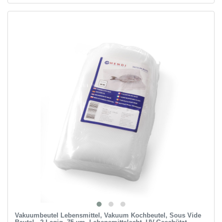
Vakuumbeutel Lebensmittel, Vakuum Kochbeutel, Sous Vide