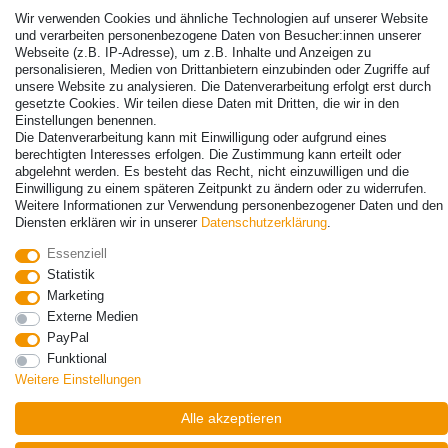
Wir verwenden Cookies und ähnliche Technologien auf unserer Website
und verarbeiten personenbezogene Daten von Besucher:innen unserer
Webseite (z.B. IP-Adresse), um z.B. Inhalte und Anzeigen zu
personalisieren, Medien von Drittanbietern einzubinden oder Zugriffe auf
unsere Website zu analysieren. Die Datenverarbeitung erfolgt erst durch
gesetzte Cookies. Wir teilen diese Daten mit Dritten, die wir in den
Einstellungen benennen.
Die Datenverarbeitung kann mit Einwilligung oder aufgrund eines
berechtigten Interesses erfolgen. Die Zustimmung kann erteilt oder
abgelehnt werden. Es besteht das Recht, nicht einzuwilligen und die
© Copyright 2026 | Alle Rechte vorbehalten. - Alle Rechte vorbehalten.
Einwilligung zu einem späteren Zeitpunkt zu ändern oder zu widerrufen.
Preisangaben inkl. gesetzl. 19% MwSt. | Grundpreise siehe Artikeldetail | *Gilt für
Weitere Informationen zur Verwendung personenbezogener Daten und den
Lieferungen nach Deutschland!
Diensten erklären wir in unserer
Daten­schutz­erklärung
.
Kontakt
Vertrag widerrufen
Essenziell
Statistik
Marketing
Externe Medien
PayPal
Funktional
Weitere Einstellungen
Alle akzeptieren