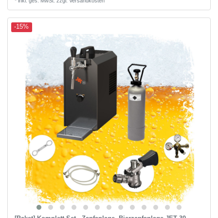
*
inkl. ges. MwSt.
zzgl.
Versandkosten
-15%