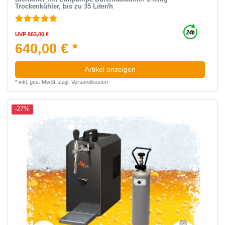
Trockenkühler, bis zu 35 Liter/h
UVP 863,00 €
640,00 € *
Artikel anzeigen
*
inkl. ges. MwSt.
zzgl.
Versandkosten
-27%