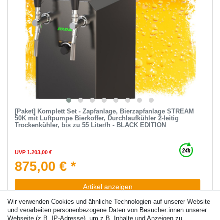
[Paket] Komplett Set - Zapfanlage, Bierzapfanlage STREAM
50K mit Luftpumpe Bierkoffer, Durchlaufkühler 2-leitig
Trockenkühler, bis zu 55 Liter/h - BLACK EDITION
UVP 1.203,00 €
875,00 € *
Artikel anzeigen
*
inkl. ges. MwSt.
zzgl.
Versandkosten
Wir verwenden Cookies und ähnliche Technologien auf unserer Website
und verarbeiten personenbezogene Daten von Besucher:innen unserer
Webseite (z.B. IP-Adresse), um z.B. Inhalte und Anzeigen zu