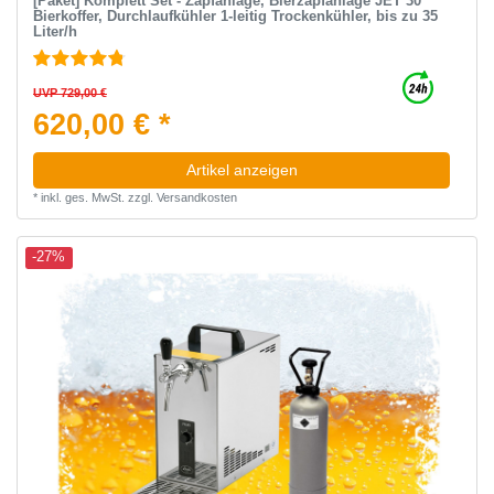
[Paket] Komplett Set - Zapfanlage, Bierzapfanlage JET 30
Bierkoffer, Durchlaufkühler 1-leitig Trockenkühler, bis zu 35
Liter/h
UVP 729,00 €
620,00 € *
Artikel anzeigen
*
inkl. ges. MwSt.
zzgl.
Versandkosten
-27%