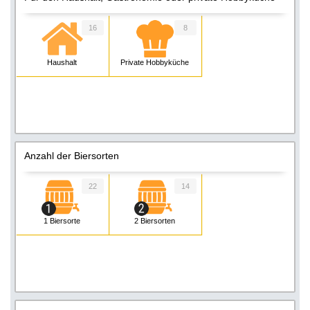
16
8
Haushalt
Private Hobbyküche
Anzahl der Biersorten
22
14
1 Biersorte
2 Biersorten