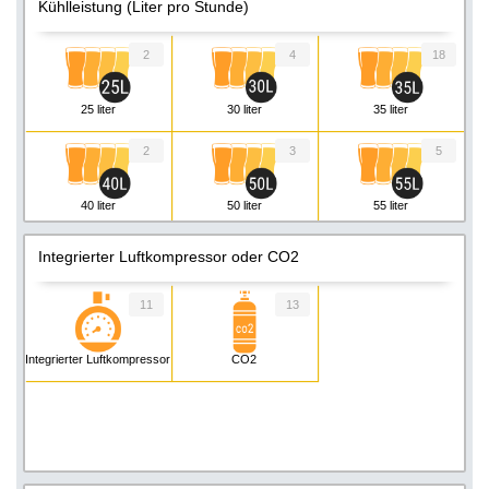
Kühlleistung (Liter pro Stunde)
2
4
18
25 liter
30 liter
35 liter
2
3
5
40 liter
50 liter
55 liter
3
Integrierter Luftkompressor oder CO2
60 liter
11
13
Integrierter Luftkompressor
CO2