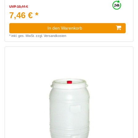
UVP 10,44 €
7,46 € *
In den Warenkorb
*
inkl. ges. MwSt.
zzgl.
Versandkosten