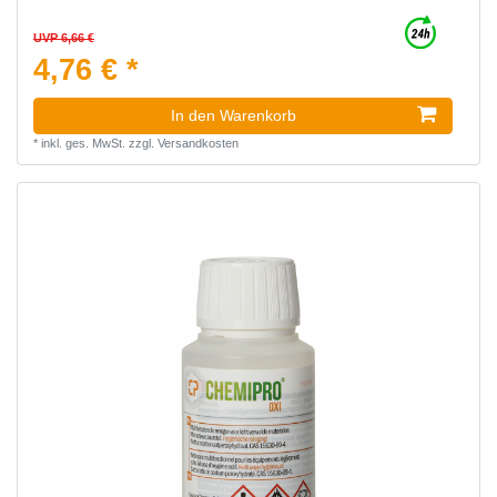
UVP 6,66 €
4,76 € *
In den Warenkorb
*
inkl. ges. MwSt.
zzgl.
Versandkosten