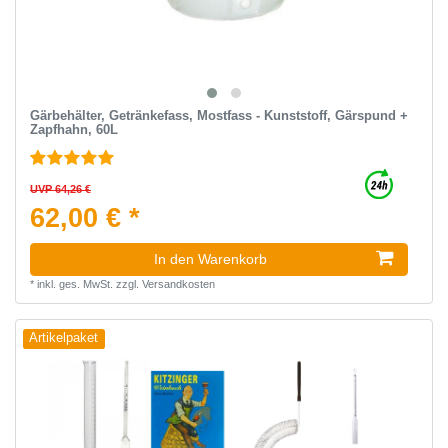
Gärbehälter, Getränkefass, Mostfass - Kunststoff, Gärspund +
Zapfhahn, 60L
UVP 64,26 €
62,00 € *
In den Warenkorb
*
inkl. ges. MwSt.
zzgl.
Versandkosten
Artikelpaket