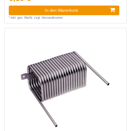
In den Warenkorb
*
inkl. ges. MwSt.
zzgl.
Versandkosten