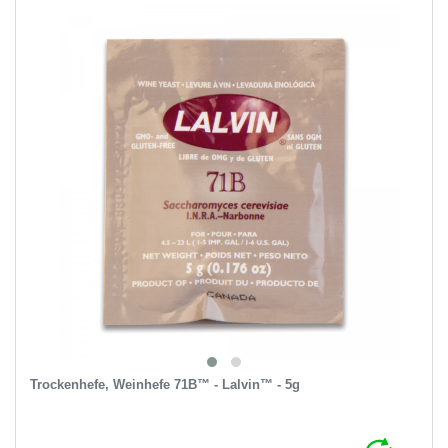
Trockenhefe, Weinhefe 71B™ - Lalvin™ - 5g