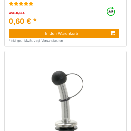
UVP 0,84 €
0,60 € *
In den Warenkorb
*
inkl. ges. MwSt.
zzgl.
Versandkosten