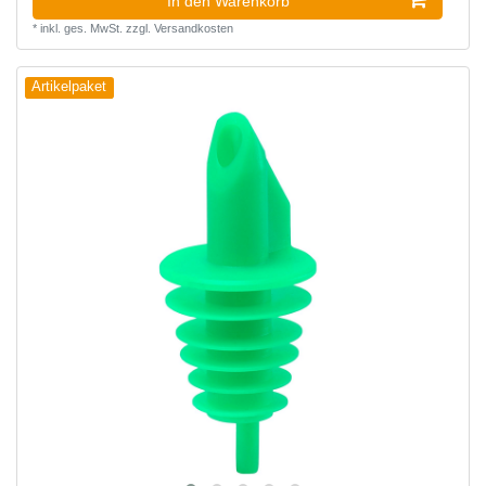
In den Warenkorb
*
inkl. ges. MwSt.
zzgl.
Versandkosten
Artikelpaket