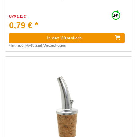
UVP 1,11 €
0,79 € *
In den Warenkorb
*
inkl. ges. MwSt.
zzgl.
Versandkosten