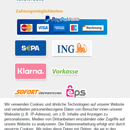
Zahlungsmöglichkeiten
Wir verwenden Cookies und ähnliche Technologien auf unserer Website
© Copyright 2026 | Alle Rechte vorbehalten. - Alle Rechte vorbehalten.
und verarbeiten personenbezogene Daten von Besucher:innen unserer
Webseite (z.B. IP-Adresse), um z.B. Inhalte und Anzeigen zu
Preisangaben inkl. gesetzl. 19% MwSt. | Grundpreise siehe Artikeldetail | *Gilt für
personalisieren, Medien von Drittanbietern einzubinden oder Zugriffe auf
Lieferungen nach Deutschland!
unsere Website zu analysieren. Die Datenverarbeitung erfolgt erst durch
gesetzte Cookies. Wir teilen diese Daten mit Dritten, die wir in den