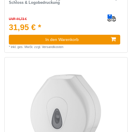
Schloss & Logobedruckung
UVP 44,73 €
31,95 € *
In den Warenkorb
*
inkl. ges. MwSt.
zzgl.
Versandkosten