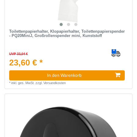
Toilettenpapierhalter, Klopapierhalter, Toilettenpapierspender
- PQ20MiniJ, Großrollenspender mini, Kunststoff
UVP 33,04 €
23,60 € *
In den Warenkorb
*
inkl. ges. MwSt.
zzgl.
Versandkosten