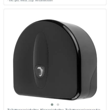
*
inkl. ges. MwSt.
zzgl.
Versandkosten