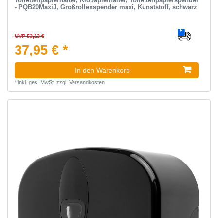
Toilettenpapierhalter, Klopapierhalter, Toilettenpapierspender
- PQB20MaxiJ, Großrollenspender maxi, Kunststoff, schwarz
UVP 53,13 €
37,95 € *
In den Warenkorb
*
inkl. ges. MwSt.
zzgl.
Versandkosten