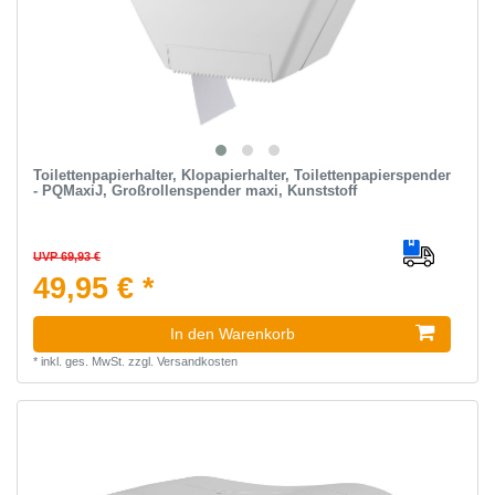
Toilettenpapierhalter, Klopapierhalter, Toilettenpapierspender
- PQMaxiJ, Großrollenspender maxi, Kunststoff
UVP 69,93 €
49,95 € *
In den Warenkorb
*
inkl. ges. MwSt.
zzgl.
Versandkosten