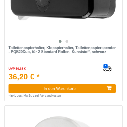
Toilettenpapierhalter, Klopapierhalter, Toilettenpapierspender
- PQB20Duo, für 2 Standard Rollen, Kunststoff, schwarz
UVP 50,68 €
36,20 € *
In den Warenkorb
*
inkl. ges. MwSt.
zzgl.
Versandkosten