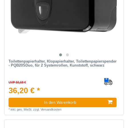
Toilettenpapierhalter, Klopapierhalter, Toilettenpapierspender
- PQB20SDuo, für 2 Systemrollen, Kunststoff, schwarz
UVP 50,68 €
36,20 € *
In den Warenkorb
*
inkl. ges. MwSt.
zzgl.
Versandkosten