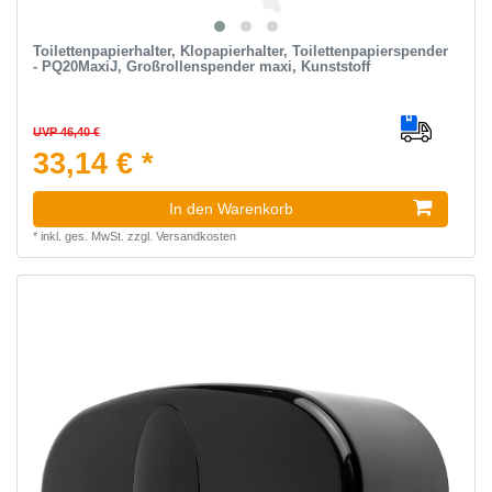
Toilettenpapierhalter, Klopapierhalter, Toilettenpapierspender
- PQ20MaxiJ, Großrollenspender maxi, Kunststoff
UVP 46,40 €
33,14 € *
In den Warenkorb
*
inkl. ges. MwSt.
zzgl.
Versandkosten