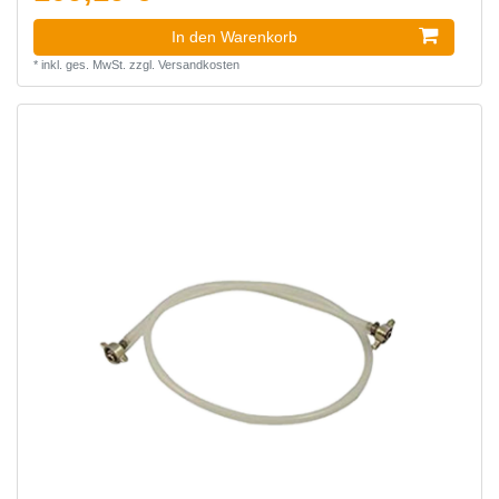
In den Warenkorb
*
inkl. ges. MwSt.
zzgl.
Versandkosten