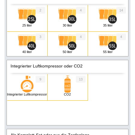
2
4
14
25 liter
30 liter
35 liter
3
4
4
40 liter
50 liter
55 liter
3
Integrierter Luftkompressor oder CO2
60 liter
9
13
Integrierter Luftkompressor
CO2
Als Komplett-Set oder nur die Zapfanlage