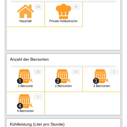
14
8
Haushalt
Private Hobbyküche
Anzahl der Biersorten
21
17
1
1 Biersorte
2 Biersorten
3 Biersorten
1
4 Biersorten
Kühlleistung (Liter pro Stunde)