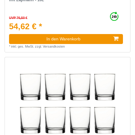
UVP 76,50 €
54,62 € *
In den Warenkorb
*
inkl. ges. MwSt.
zzgl.
Versandkosten