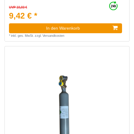
UVP 10,03 €
9,42 € *
In den Warenkorb
*
inkl. ges. MwSt.
zzgl.
Versandkosten