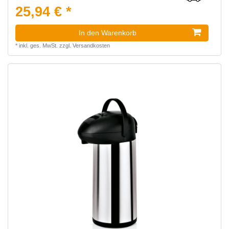
25,94 € *
In den Warenkorb
*
inkl. ges. MwSt.
zzgl.
Versandkosten