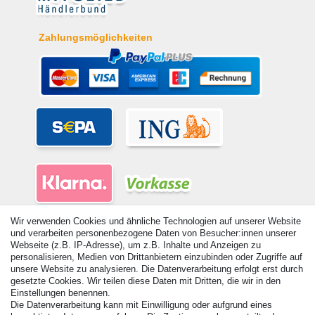
Zahlungsmöglichkeiten
Wir verwenden Cookies und ähnliche Technologien auf unserer Website
und verarbeiten personenbezogene Daten von Besucher:innen unserer
Webseite (z.B. IP-Adresse), um z.B. Inhalte und Anzeigen zu
personalisieren, Medien von Drittanbietern einzubinden oder Zugriffe auf
unsere Website zu analysieren. Die Datenverarbeitung erfolgt erst durch
© Copyright 2026 | Alle Rechte vorbehalten. - Alle Rechte vorbehalten.
gesetzte Cookies. Wir teilen diese Daten mit Dritten, die wir in den
Preisangaben inkl. gesetzl. 19% MwSt. | Grundpreise siehe Artikeldetail | *Gilt für
Einstellungen benennen.
Lieferungen nach Deutschland!
Die Datenverarbeitung kann mit Einwilligung oder aufgrund eines