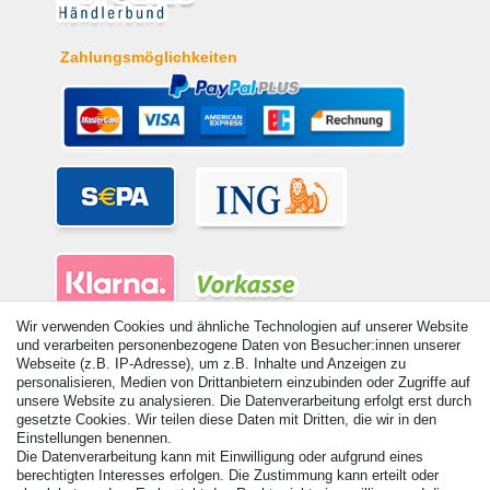
Zahlungsmöglichkeiten
Wir verwenden Cookies und ähnliche Technologien auf unserer Website
und verarbeiten personenbezogene Daten von Besucher:innen unserer
Webseite (z.B. IP-Adresse), um z.B. Inhalte und Anzeigen zu
personalisieren, Medien von Drittanbietern einzubinden oder Zugriffe auf
unsere Website zu analysieren. Die Datenverarbeitung erfolgt erst durch
gesetzte Cookies. Wir teilen diese Daten mit Dritten, die wir in den
© Copyright 2026 | Alle Rechte vorbehalten. - Alle Rechte vorbehalten.
Einstellungen benennen.
Preisangaben inkl. gesetzl. 19% MwSt. | Grundpreise siehe Artikeldetail | *Gilt für
Die Datenverarbeitung kann mit Einwilligung oder aufgrund eines
Lieferungen nach Deutschland!
berechtigten Interesses erfolgen. Die Zustimmung kann erteilt oder