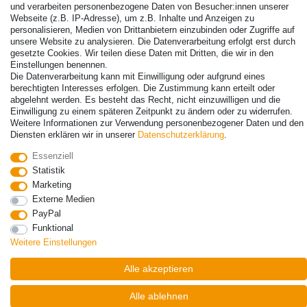
und verarbeiten personenbezogene Daten von Besucher:innen unserer
Webseite (z.B. IP-Adresse), um z.B. Inhalte und Anzeigen zu
personalisieren, Medien von Drittanbietern einzubinden oder Zugriffe auf
unsere Website zu analysieren. Die Datenverarbeitung erfolgt erst durch
gesetzte Cookies. Wir teilen diese Daten mit Dritten, die wir in den
Einstellungen benennen.
Die Datenverarbeitung kann mit Einwilligung oder aufgrund eines
berechtigten Interesses erfolgen. Die Zustimmung kann erteilt oder
abgelehnt werden. Es besteht das Recht, nicht einzuwilligen und die
Einwilligung zu einem späteren Zeitpunkt zu ändern oder zu widerrufen.
Weitere Informationen zur Verwendung personenbezogener Daten und den
Diensten erklären wir in unserer
Daten­schutz­erklärung
.
Essenziell
© Copyright 2026 | Alle Rechte vorbehalten. - Alle Rechte vorbehalten.
Statistik
Preisangaben inkl. gesetzl. 19% MwSt. | Grundpreise siehe Artikeldetail | *Gilt für
Marketing
Lieferungen nach Deutschland!
Externe Medien
PayPal
Kontakt
Vertrag widerrufen
Funktional
Weitere Einstellungen
Alle akzeptieren
Alle ablehnen