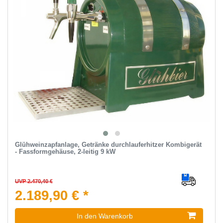
Glühweinzapfanlage, Getränke durchlauferhitzer Kombigerät
- Fassformgehäuse, 2-leitig 9 kW
UVP 2.470,40 €
2.189,90 € *
In den Warenkorb