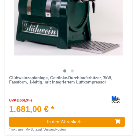
Glühweinzapfanlage, Getränke-Durchlauferhitzer, 3kW,
Fassform, 1-leitig, mit integriertem Luftkompressor
UVP 2.006,34 €
1.681,00 € *
In den Warenkorb
*
inkl. ges. MwSt.
zzgl.
Versandkosten