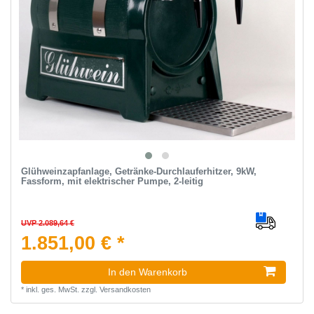
Glühweinzapfanlage, Getränke-Durchlauferhitzer, 9kW,
Fassform, mit elektrischer Pumpe, 2-leitig
UVP 2.089,64 €
1.851,00 € *
In den Warenkorb
*
inkl. ges. MwSt.
zzgl.
Versandkosten