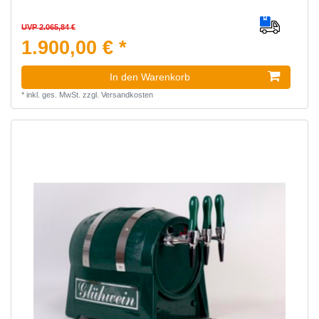
UVP 2.065,84 €
1.900,00 € *
In den Warenkorb
*
inkl. ges. MwSt.
zzgl.
Versandkosten