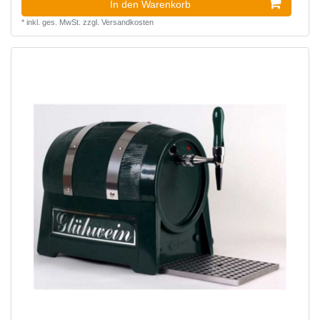
In den Warenkorb
*
inkl. ges. MwSt.
zzgl.
Versandkosten