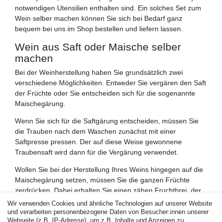
notwendigen Utensilien enthalten sind. Ein solches Set zum
Wein selber machen können Sie sich bei Bedarf ganz
bequem bei uns im Shop bestellen und liefern lassen.
Wein aus Saft oder Maische selber
machen
Bei der Weinherstellung haben Sie grundsätzlich zwei
verschiedene Möglichkeiten. Entweder Sie vergären den Saft
der Früchte oder Sie entscheiden sich für die sogenannte
Maischegärung.
Wenn Sie sich für die Saftgärung entscheiden, müssen Sie
die Trauben nach dem Waschen zunächst mit einer
Saftpresse pressen. Der auf diese Weise gewonnene
Traubensaft wird dann für die Vergärung verwendet.
Wollen Sie bei der Herstellung Ihres Weins hingegen auf die
Maischegärung setzen, müssen Sie die ganzen Früchte
zerdrücken. Dabei erhalten Sie einen zähen Fruchtbrei, der
neben dem Fruchtfleisch und dem Saft auch die Schale und
Wir verwenden Cookies und ähnliche Technologien auf unserer Website
die Kerne der Tauben enthält.
und verarbeiten personenbezogene Daten von Besucher:innen unserer
Webseite (z.B. IP-Adresse), um z.B. Inhalte und Anzeigen zu