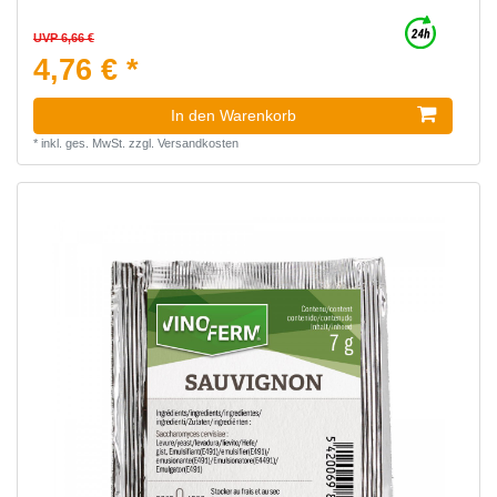
UVP 6,66 €
4,76 € *
In den Warenkorb
*
inkl. ges. MwSt.
zzgl.
Versandkosten