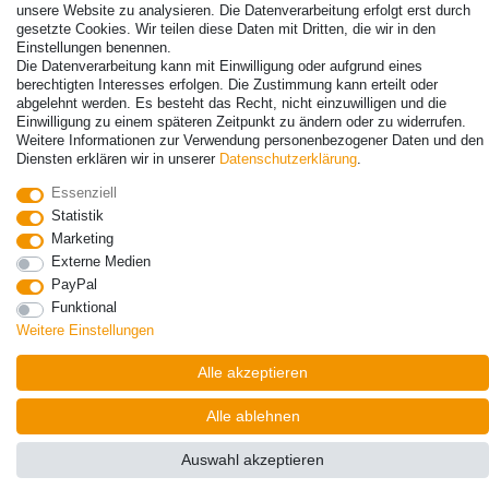
unsere Website zu analysieren. Die Datenverarbeitung erfolgt erst durch
gesetzte Cookies. Wir teilen diese Daten mit Dritten, die wir in den
Einstellungen benennen.
Die Datenverarbeitung kann mit Einwilligung oder aufgrund eines
berechtigten Interesses erfolgen. Die Zustimmung kann erteilt oder
© Copyright 2026 | Alle Rechte vorbehalten. - Alle Rechte vorbehalten.
abgelehnt werden. Es besteht das Recht, nicht einzuwilligen und die
Preisangaben inkl. gesetzl. 19% MwSt. | Grundpreise siehe Artikeldetail | *Gilt für
Einwilligung zu einem späteren Zeitpunkt zu ändern oder zu widerrufen.
Lieferungen nach Deutschland!
Weitere Informationen zur Verwendung personenbezogener Daten und den
Diensten erklären wir in unserer
Daten­schutz­erklärung
.
Kontakt
Vertrag widerrufen
Essenziell
Statistik
Marketing
Externe Medien
PayPal
Funktional
Weitere Einstellungen
Alle akzeptieren
Alle ablehnen
Auswahl akzeptieren