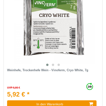
Weinhefe, Trockenhefe Wein - Vinoferm, Cryo White, 7g
UVP 6,66 €
5,92 € *
In den Warenkorb