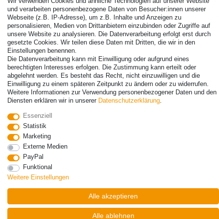
Wir verwenden Cookies und ähnliche Technologien auf unserer Website
und verarbeiten personenbezogene Daten von Besucher:innen unserer
Webseite (z.B. IP-Adresse), um z.B. Inhalte und Anzeigen zu
personalisieren, Medien von Drittanbietern einzubinden oder Zugriffe auf
unsere Website zu analysieren. Die Datenverarbeitung erfolgt erst durch
gesetzte Cookies. Wir teilen diese Daten mit Dritten, die wir in den
Einstellungen benennen.
Die Datenverarbeitung kann mit Einwilligung oder aufgrund eines
berechtigten Interesses erfolgen. Die Zustimmung kann erteilt oder
abgelehnt werden. Es besteht das Recht, nicht einzuwilligen und die
© Copyright 2026 | Alle Rechte vorbehalten. - Alle Rechte vorbehalten.
Einwilligung zu einem späteren Zeitpunkt zu ändern oder zu widerrufen.
Preisangaben inkl. gesetzl. 19% MwSt. | Grundpreise siehe Artikeldetail | *Gilt für
Weitere Informationen zur Verwendung personenbezogener Daten und den
Lieferungen nach Deutschland!
Diensten erklären wir in unserer
Daten­schutz­erklärung
.
Kontakt
Vertrag widerrufen
Essenziell
Statistik
Marketing
Externe Medien
PayPal
Funktional
Weitere Einstellungen
Alle akzeptieren
Alle ablehnen