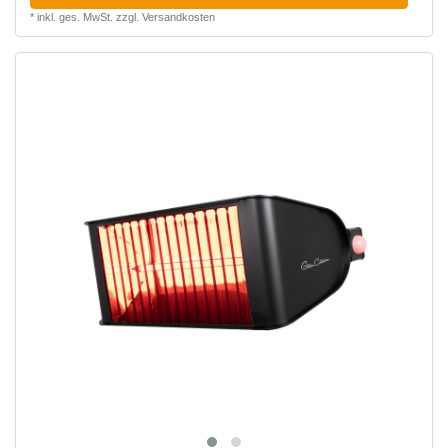
*
inkl. ges. MwSt.
zzgl.
Versandkosten