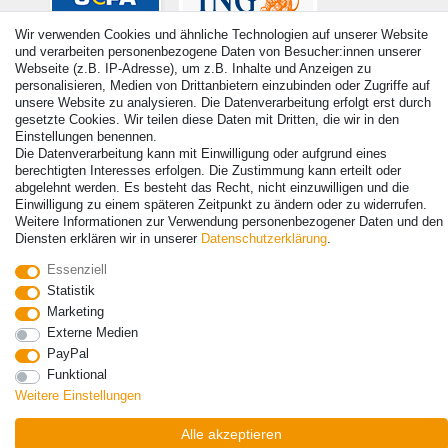
Wir verwenden Cookies und ähnliche Technologien auf unserer Website
und verarbeiten personenbezogene Daten von Besucher:innen unserer
Webseite (z.B. IP-Adresse), um z.B. Inhalte und Anzeigen zu
personalisieren, Medien von Drittanbietern einzubinden oder Zugriffe auf
unsere Website zu analysieren. Die Datenverarbeitung erfolgt erst durch
gesetzte Cookies. Wir teilen diese Daten mit Dritten, die wir in den
Einstellungen benennen.
Die Datenverarbeitung kann mit Einwilligung oder aufgrund eines
berechtigten Interesses erfolgen. Die Zustimmung kann erteilt oder
abgelehnt werden. Es besteht das Recht, nicht einzuwilligen und die
Einwilligung zu einem späteren Zeitpunkt zu ändern oder zu widerrufen.
© Copyright 2026 | Alle Rechte vorbehalten. - Alle Rechte vorbehalten.
Weitere Informationen zur Verwendung personenbezogener Daten und den
Preisangaben inkl. gesetzl. 19% MwSt. | Grundpreise siehe Artikeldetail | *Gilt für
Diensten erklären wir in unserer
Daten­schutz­erklärung
.
Lieferungen nach Deutschland!
Essenziell
Kontakt
Vertrag widerrufen
Statistik
Marketing
Externe Medien
PayPal
Funktional
Weitere Einstellungen
Alle akzeptieren