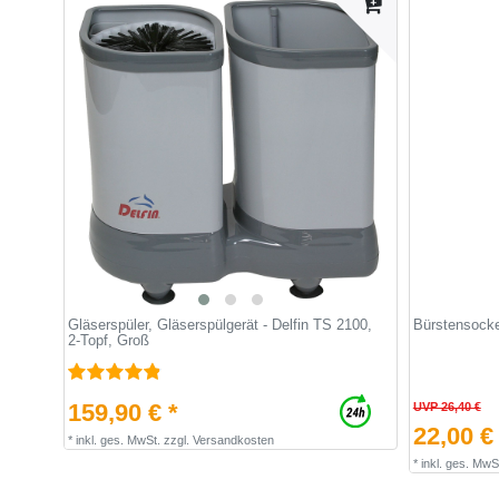
Gläserspüler, Gläserspülgerät - Delfin TS 2100,
Bürstensockel
2-Topf, Groß
159,90 € *
UVP 26,40 €
22,00 €
*
inkl. ges. MwSt.
zzgl.
Versandkosten
*
inkl. ges. MwS