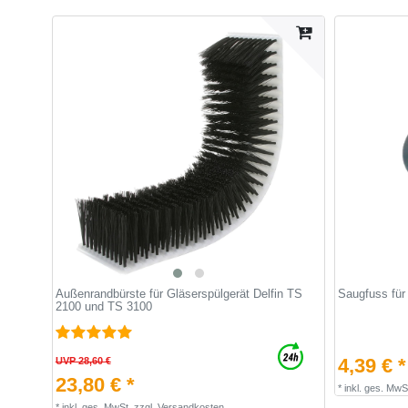
Außenrandbürste für Gläserspülgerät Delfin TS
Saugfuss für 
2100 und TS 3100
4,39 € *
UVP 28,60 €
23,80 € *
*
inkl. ges. MwS
*
inkl. ges. MwSt.
zzgl.
Versandkosten