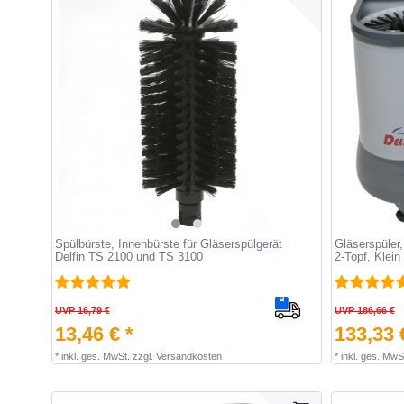
Spülbürste, Innenbürste für Gläserspülgerät
Gläserspüler,
Delfin TS 2100 und TS 3100
2-Topf, Klein
UVP 16,79 €
UVP 186,66 €
13,46 € *
133,33 
*
inkl. ges. MwSt.
zzgl.
Versandkosten
*
inkl. ges. MwS