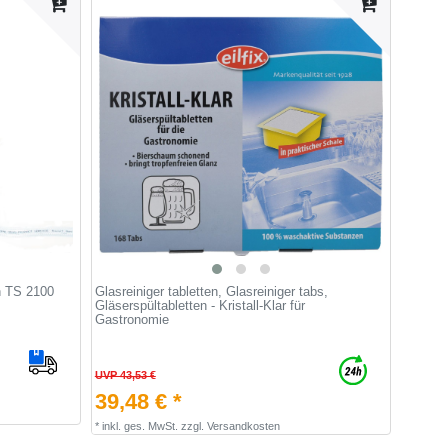
in TS 2100
Glasreiniger tabletten, Glasreiniger tabs,
Gläserspültabletten - Kristall-Klar für
Gastronomie
UVP 43,53 €
39,48 € *
*
inkl. ges. MwSt.
zzgl.
Versandkosten