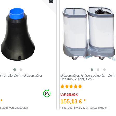
 für alle Delfin Gläserspüler
Gläserspüler, Gläserspülgerät - Delf
Desktop, 2-Topf, Groß
UVP 156,00 €
 *
155,13 € *
t.
zzgl.
Versandkosten
*
inkl. ges. MwSt.
zzgl.
Versandkosten