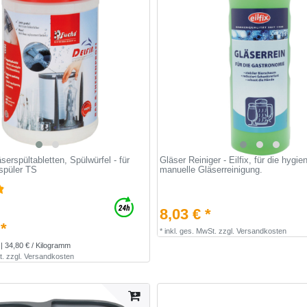
serspültabletten, Spülwürfel - für
Gläser Reiniger - Eilfix, für die hygie
rspüler TS
manuelle Gläserreinigung.
8,03 € *
 *
*
inkl. ges. MwSt.
zzgl.
Versandkosten
| 34,80 € / Kilogramm
t.
zzgl.
Versandkosten