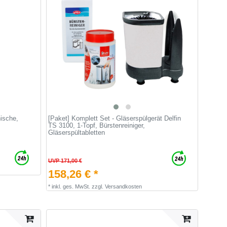
nische,
[Paket] Komplett Set - Gläserspülgerät Delfin
TS 3100, 1-Topf, Bürstenreiniger,
Gläserspültabletten
UVP 171,00 €
158,26 € *
*
inkl. ges. MwSt.
zzgl.
Versandkosten