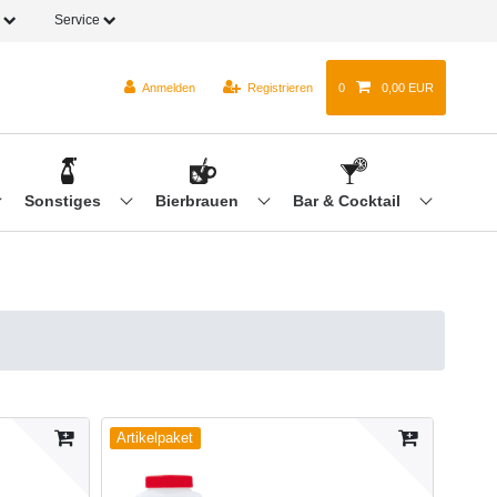
o
Service
Anmelden
Registrieren
0
0,00 EUR
Sonstiges
Bierbrauen
Bar & Cocktail
Artikelpaket