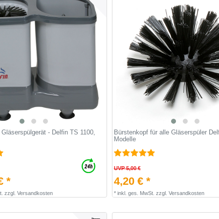
 Gläserspülgerät - Delfin TS 1100,
Bürstenkopf für alle Gläserspüler Del
Modelle
UVP 5,00 €
€ *
4,20 € *
t.
zzgl.
Versandkosten
*
inkl. ges. MwSt.
zzgl.
Versandkosten