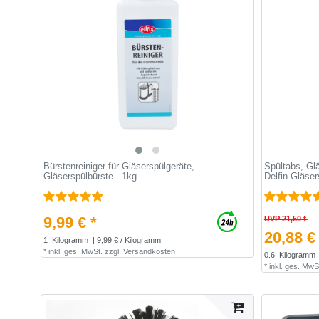
Bürstenreiniger für Gläserspülgeräte,
Spültabs, Glä
Gläserspülbürste - 1kg
Delfin Gläse
9,99 € *
UVP 21,50 €
20,88 €
1
Kilogramm
| 9,99 € / Kilogramm
*
inkl. ges. MwSt.
zzgl.
Versandkosten
0.6
Kilogramm
*
inkl. ges. MwS