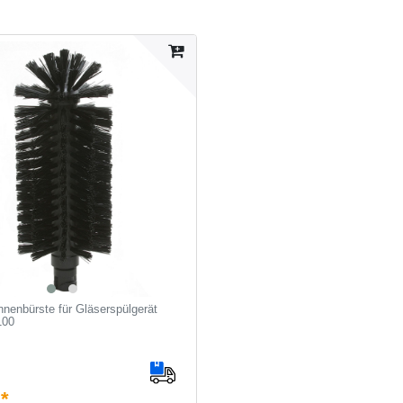
nnenbürste für Gläserspülgerät
100
 *