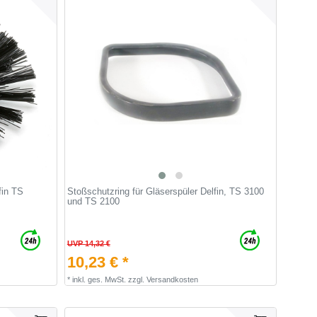
fin TS
Stoßschutzring für Gläserspüler Delfin, TS 3100
und TS 2100
UVP 14,32 €
10,23 € *
*
inkl. ges. MwSt.
zzgl.
Versandkosten