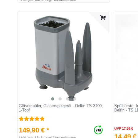
Gläserspüler, Gläserspülgerät - Delfin TS 3100,
Spülbürste, I
1-Topf
Delfin - TS 1
149,90 € *
UVP 17,36 €
14,49 €
*
inkl. ges. MwSt.
zzgl.
Versandkosten