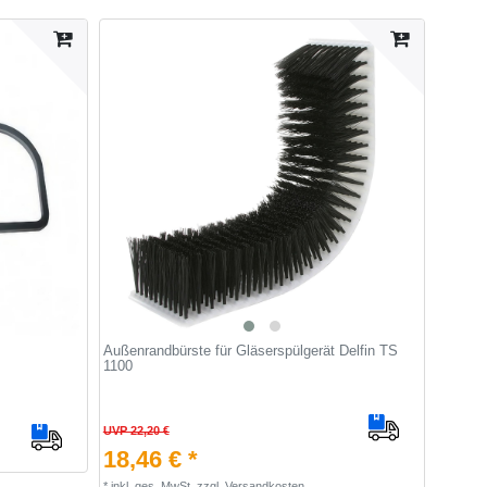
Außenrandbürste für Gläserspülgerät Delfin TS
1100
UVP 22,20 €
18,46 € *
*
inkl. ges. MwSt.
zzgl.
Versandkosten