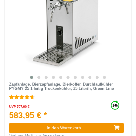
Zapfanlage, Bierzapfanlage, Bierkoffer, Durchlaufkühler
PYGMY 25 1-leitig Trockenkühler, 35 Liter/h, Green Line
UVP 707,00 €
583,95 € *
In den Warenkorb
*
inkl. ges. MwSt.
zzgl.
Versandkosten