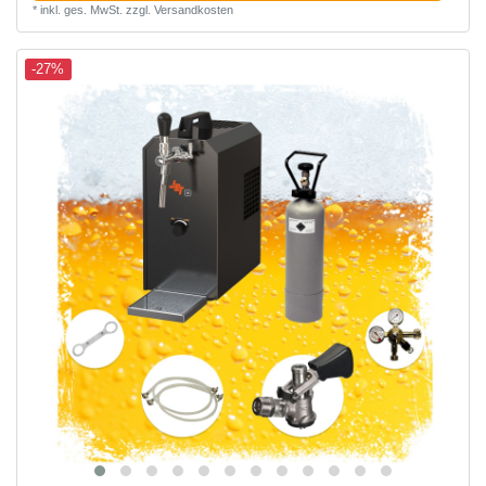
*
inkl. ges. MwSt.
zzgl.
Versandkosten
-27%