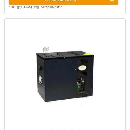
*
inkl. ges. MwSt.
zzgl.
Versandkosten