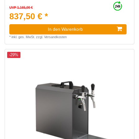
UVP 1.165,00 €
837,50 € *
In den Warenkorb
*
inkl. ges. MwSt.
zzgl.
Versandkosten
-29%