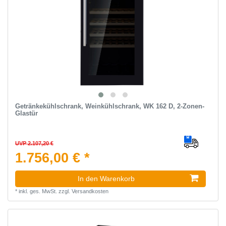
Getränkekühlschrank, Weinkühlschrank, WK 162 D, 2-Zonen-
Glastür
UVP 2.107,20 €
1.756,00 € *
In den Warenkorb
*
inkl. ges. MwSt.
zzgl.
Versandkosten