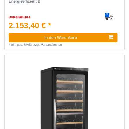
Energieeffizient B
UVP 2.584,10 €
2.153,40 € *
In den Warenkorb
*
inkl. ges. MwSt.
zzgl.
Versandkosten