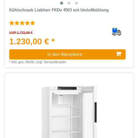
Kühlschrank Liebherr FKDv 4503 mit Umluftkühlung
UVP 1.722,00 €
1.230,00 € *
In den Warenkorb
*
inkl. ges. MwSt.
zzgl.
Versandkosten