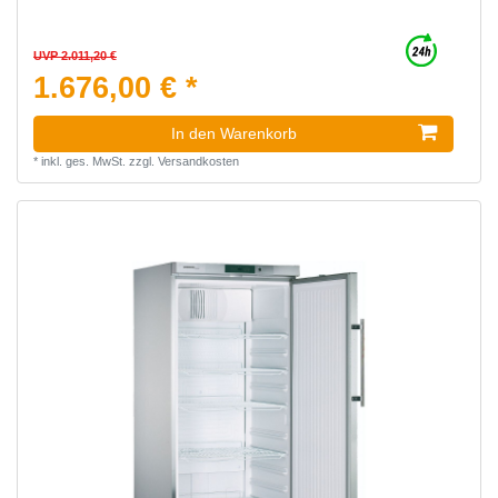
UVP 2.011,20 €
1.676,00 € *
In den Warenkorb
*
inkl. ges. MwSt.
zzgl.
Versandkosten