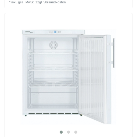
*
inkl. ges. MwSt.
zzgl.
Versandkosten