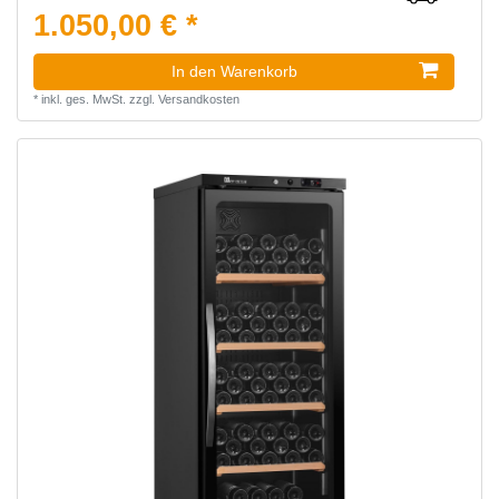
1.050,00 € *
In den Warenkorb
*
inkl. ges. MwSt.
zzgl.
Versandkosten