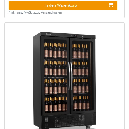
In den Warenkorb
*
inkl. ges. MwSt.
zzgl.
Versandkosten