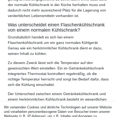
der normale Kühlschrank in der Küche herhalten muss und
dadurch nicht mehr ausreichend Platz für die Lagerung von
verderblichen Lebensmitteln vorhanden ist.
Was unterscheidet einen Flaschenkühlschrank
von einem normalen Kühlschrank?
Grundsätzlich handelt es sich bei einem
Flaschenkühlschrank um ein ganz normales Kühlgerät.
Genau wie ein herkömmlicher Kühlschrank dient er dazu,
seinen Inhalt zu kühlen.
Zu diesem Zweck lässt sich die Temperatur auf den
gewünschten Wert einstellen. Ein im Getränkekühlschrank
integriertes Thermostat kontrolliert regelmäßig, ob die
richtige Temperatur herrscht und sorgt bei Bedarf dafür, dass
sich die Kühlung einschaltet.
Der Unterschied zwischen einem Getränkekühlschrank und
einem herkömmlichen Kühlschrank besteht im wesentlichen
in der verschiedenen Innenausstattung. Während ein
Wir verwenden Cookies und ähnliche Technologien auf unserer Website
klassischer Kühlschrank zum Beispiel über Gemüsefächer
und verarbeiten personenbezogene Daten von Besucher:innen unserer
und Türfächer verfügt, sind diese Dinge bei einem
Webseite (z.B. IP-Adresse), um z.B. Inhalte und Anzeigen zu