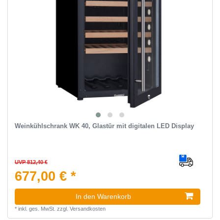
Weinkühlschrank WK 40, Glastür mit digitalen LED Display
UVP 812,40 €
677,00 € *
In den Warenkorb
*
inkl. ges. MwSt.
zzgl.
Versandkosten