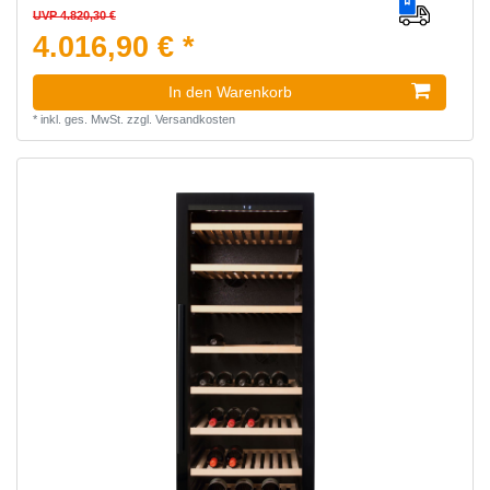
UVP 4.820,30 €
4.016,90 € *
In den Warenkorb
*
inkl. ges. MwSt.
zzgl.
Versandkosten