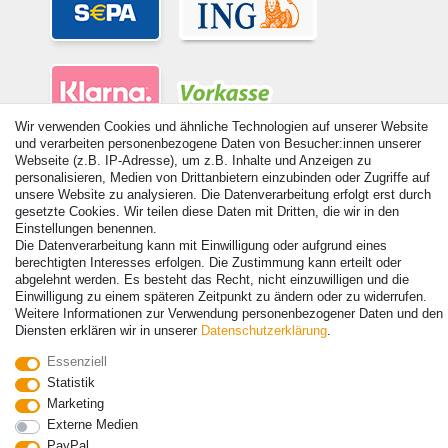
Wir verwenden Cookies und ähnliche Technologien auf unserer Website
und verarbeiten personenbezogene Daten von Besucher:innen unserer
Webseite (z.B. IP-Adresse), um z.B. Inhalte und Anzeigen zu
personalisieren, Medien von Drittanbietern einzubinden oder Zugriffe auf
unsere Website zu analysieren. Die Datenverarbeitung erfolgt erst durch
gesetzte Cookies. Wir teilen diese Daten mit Dritten, die wir in den
© Copyright 2026 | Alle Rechte vorbehalten. - Alle Rechte vorbehalten.
Einstellungen benennen.
Preisangaben inkl. gesetzl. 19% MwSt. | Grundpreise siehe Artikeldetail | *Gilt für
Die Datenverarbeitung kann mit Einwilligung oder aufgrund eines
Lieferungen nach Deutschland!
berechtigten Interesses erfolgen. Die Zustimmung kann erteilt oder
abgelehnt werden. Es besteht das Recht, nicht einzuwilligen und die
Kontakt
Vertrag widerrufen
Einwilligung zu einem späteren Zeitpunkt zu ändern oder zu widerrufen.
Weitere Informationen zur Verwendung personenbezogener Daten und den
Diensten erklären wir in unserer
Daten­schutz­erklärung
.
Essenziell
Statistik
Marketing
Externe Medien
PayPal