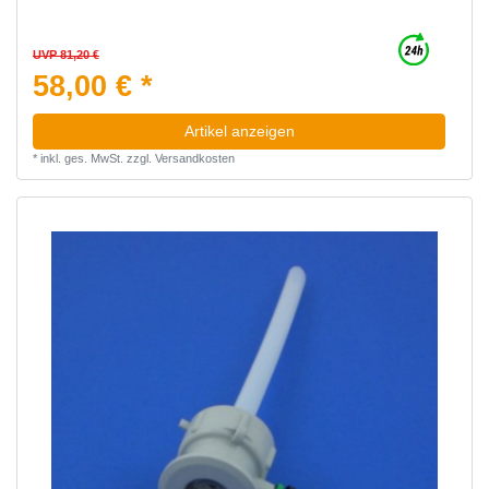
UVP 81,20 €
58,00 € *
Artikel anzeigen
*
inkl. ges. MwSt.
zzgl.
Versandkosten