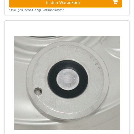
In den Warenkorb
*
inkl. ges. MwSt.
zzgl.
Versandkosten