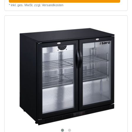
*
inkl. ges. MwSt.
zzgl.
Versandkosten