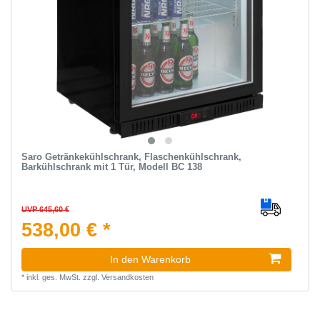
Saro Getränkekühlschrank, Flaschenkühlschrank,
Barkühlschrank mit 1 Tür, Modell BC 138
UVP 645,60 €
538,00 € *
In den Warenkorb
*
inkl. ges. MwSt.
zzgl.
Versandkosten