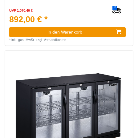
UVP 1.070,40 €
892,00 € *
In den Warenkorb
*
inkl. ges. MwSt.
zzgl.
Versandkosten