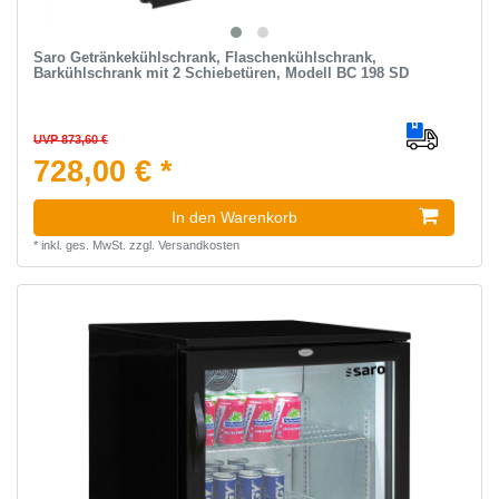
Saro Getränkekühlschrank, Flaschenkühlschrank,
Barkühlschrank mit 2 Schiebetüren, Modell BC 198 SD
UVP 873,60 €
728,00 € *
In den Warenkorb
*
inkl. ges. MwSt.
zzgl.
Versandkosten