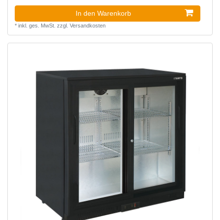
In den Warenkorb
*
inkl. ges. MwSt.
zzgl.
Versandkosten