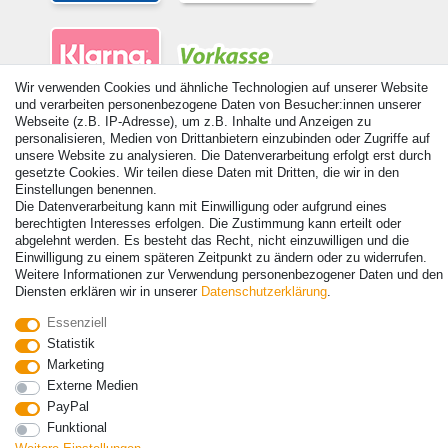
Wir verwenden Cookies und ähnliche Technologien auf unserer Website
und verarbeiten personenbezogene Daten von Besucher:innen unserer
Webseite (z.B. IP-Adresse), um z.B. Inhalte und Anzeigen zu
personalisieren, Medien von Drittanbietern einzubinden oder Zugriffe auf
unsere Website zu analysieren. Die Datenverarbeitung erfolgt erst durch
gesetzte Cookies. Wir teilen diese Daten mit Dritten, die wir in den
© Copyright 2026 | Alle Rechte vorbehalten. - Alle Rechte vorbehalten.
Einstellungen benennen.
Preisangaben inkl. gesetzl. 19% MwSt. | Grundpreise siehe Artikeldetail | *Gilt für
Die Datenverarbeitung kann mit Einwilligung oder aufgrund eines
Lieferungen nach Deutschland!
berechtigten Interesses erfolgen. Die Zustimmung kann erteilt oder
abgelehnt werden. Es besteht das Recht, nicht einzuwilligen und die
Einwilligung zu einem späteren Zeitpunkt zu ändern oder zu widerrufen.
Kontakt
Vertrag widerrufen
Weitere Informationen zur Verwendung personenbezogener Daten und den
Diensten erklären wir in unserer
Daten­schutz­erklärung
.
Essenziell
Statistik
Marketing
Externe Medien
PayPal
Funktional