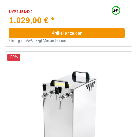
UVP 1.154,40 €
1.029,00 € *
Artikel anzeigen
*
inkl. ges. MwSt.
zzgl.
Versandkosten
-25%