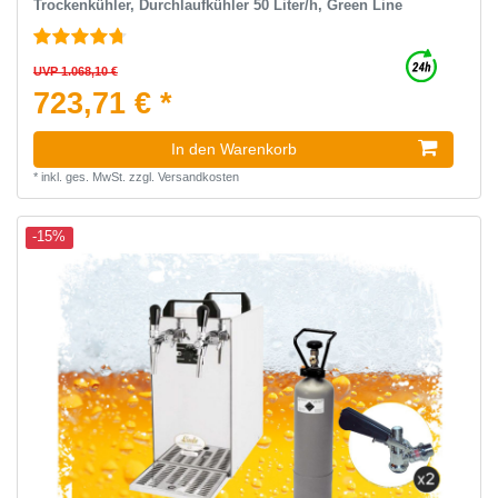
Trockenkühler, Durchlaufkühler 50 Liter/h, Green Line
UVP 1.068,10 €
723,71 € *
In den Warenkorb
*
inkl. ges. MwSt.
zzgl.
Versandkosten
-15%