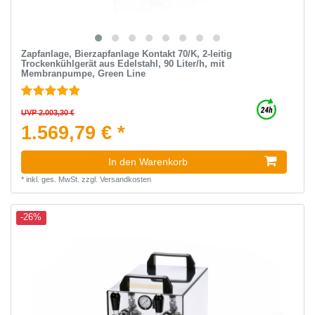
Zapfanlage, Bierzapfanlage Kontakt 70/K, 2-leitig
Trockenkühlgerät aus Edelstahl, 90 Liter/h, mit
Membranpumpe, Green Line
UVP 2.003,30 €
1.569,79 € *
In den Warenkorb
*
inkl. ges. MwSt.
zzgl.
Versandkosten
-26%