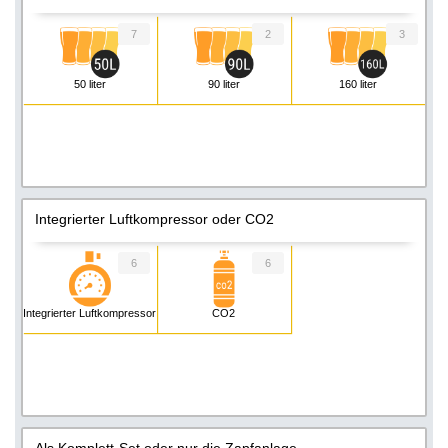
7
2
3
50 liter
90 liter
160 liter
Integrierter Luftkompressor oder CO2
6
6
Integrierter Luftkompressor
CO2
Als Komplett-Set oder nur die Zapfanlage