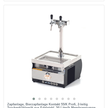
Zapfanlage, Bierzapfanlage Kontakt 55/K Profi, 2-leitig
Trockenkühlgerät aus Edelstahl, 50 Liter/h Membranpumpe,