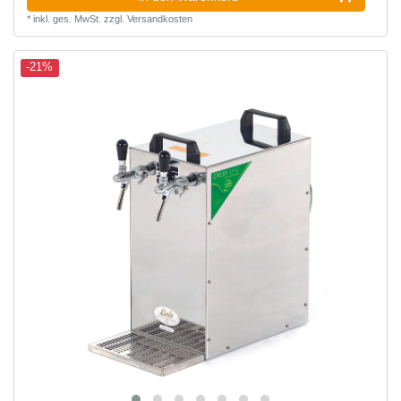
*
inkl. ges. MwSt.
zzgl.
Versandkosten
-21%