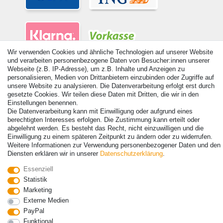
Wir verwenden Cookies und ähnliche Technologien auf unserer Website
und verarbeiten personenbezogene Daten von Besucher:innen unserer
Webseite (z.B. IP-Adresse), um z.B. Inhalte und Anzeigen zu
personalisieren, Medien von Drittanbietern einzubinden oder Zugriffe auf
unsere Website zu analysieren. Die Datenverarbeitung erfolgt erst durch
gesetzte Cookies. Wir teilen diese Daten mit Dritten, die wir in den
© Copyright 2026 | Alle Rechte vorbehalten. - Alle Rechte vorbehalten.
Einstellungen benennen.
Preisangaben inkl. gesetzl. 19% MwSt. | Grundpreise siehe Artikeldetail | *Gilt für
Die Datenverarbeitung kann mit Einwilligung oder aufgrund eines
Lieferungen nach Deutschland!
berechtigten Interesses erfolgen. Die Zustimmung kann erteilt oder
abgelehnt werden. Es besteht das Recht, nicht einzuwilligen und die
Kontakt
Vertrag widerrufen
Einwilligung zu einem späteren Zeitpunkt zu ändern oder zu widerrufen.
Weitere Informationen zur Verwendung personenbezogener Daten und den
Diensten erklären wir in unserer
Daten­schutz­erklärung
.
Essenziell
Statistik
Marketing
Externe Medien
PayPal
Funktional