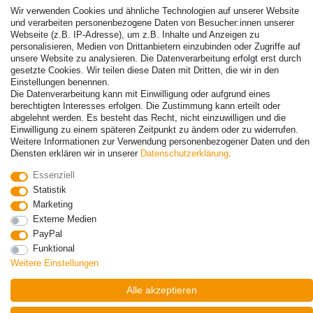
Wir verwenden Cookies und ähnliche Technologien auf unserer Website
und verarbeiten personenbezogene Daten von Besucher:innen unserer
Webseite (z.B. IP-Adresse), um z.B. Inhalte und Anzeigen zu
personalisieren, Medien von Drittanbietern einzubinden oder Zugriffe auf
unsere Website zu analysieren. Die Datenverarbeitung erfolgt erst durch
gesetzte Cookies. Wir teilen diese Daten mit Dritten, die wir in den
Einstellungen benennen.
Die Datenverarbeitung kann mit Einwilligung oder aufgrund eines
berechtigten Interesses erfolgen. Die Zustimmung kann erteilt oder
abgelehnt werden. Es besteht das Recht, nicht einzuwilligen und die
© Copyright 2026 | Alle Rechte vorbehalten. - Alle Rechte vorbehalten.
Einwilligung zu einem späteren Zeitpunkt zu ändern oder zu widerrufen.
Preisangaben inkl. gesetzl. 19% MwSt. | Grundpreise siehe Artikeldetail | *Gilt für
Weitere Informationen zur Verwendung personenbezogener Daten und den
Lieferungen nach Deutschland!
Diensten erklären wir in unserer
Daten­schutz­erklärung
.
Kontakt
Vertrag widerrufen
Essenziell
Statistik
Marketing
Externe Medien
PayPal
Funktional
Weitere Einstellungen
Alle akzeptieren