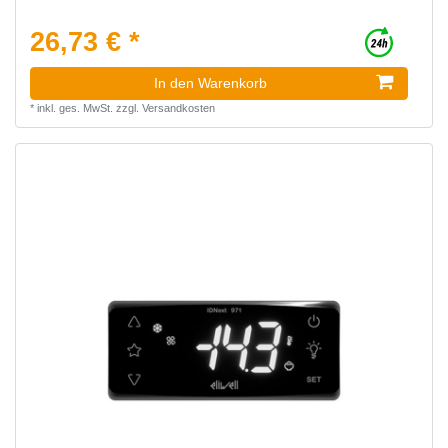
26,73 € *
In den Warenkorb
*
inkl. ges. MwSt.
zzgl.
Versandkosten