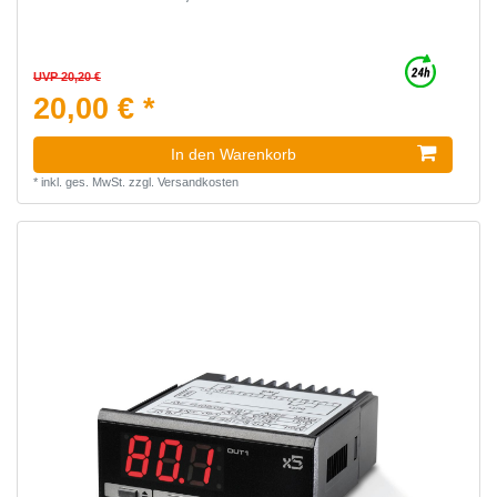
UVP 20,20 €
20,00 € *
In den Warenkorb
*
inkl. ges. MwSt.
zzgl.
Versandkosten