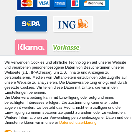
Wir verwenden Cookies und ähnliche Technologien auf unserer Website
und verarbeiten personenbezogene Daten von Besucher:innen unserer
Webseite (z.B. IP-Adresse), um z.B. Inhalte und Anzeigen zu
personalisieren, Medien von Drittanbietern einzubinden oder Zugriffe auf
unsere Website zu analysieren. Die Datenverarbeitung erfolgt erst durch
© Copyright 2026 | Alle Rechte vorbehalten. - Alle Rechte vorbehalten.
gesetzte Cookies. Wir teilen diese Daten mit Dritten, die wir in den
Preisangaben inkl. gesetzl. 19% MwSt. | Grundpreise siehe Artikeldetail | *Gilt für
Einstellungen benennen.
Lieferungen nach Deutschland!
Die Datenverarbeitung kann mit Einwilligung oder aufgrund eines
berechtigten Interesses erfolgen. Die Zustimmung kann erteilt oder
Kontakt
Vertrag widerrufen
abgelehnt werden. Es besteht das Recht, nicht einzuwilligen und die
Einwilligung zu einem späteren Zeitpunkt zu ändern oder zu widerrufen.
Weitere Informationen zur Verwendung personenbezogener Daten und den
Diensten erklären wir in unserer
Daten­schutz­erklärung
.
Essenziell