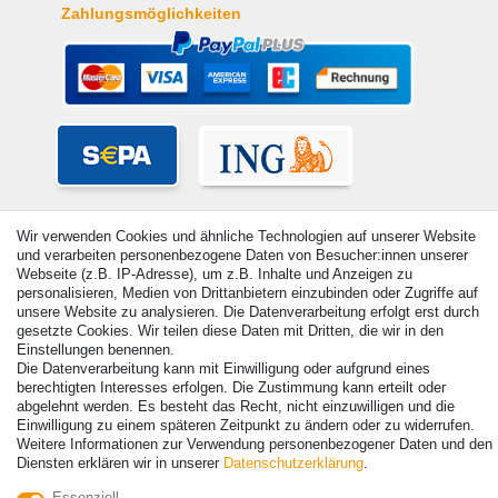
Zahlungsmöglichkeiten
Wir verwenden Cookies und ähnliche Technologien auf unserer Website
und verarbeiten personenbezogene Daten von Besucher:innen unserer
Webseite (z.B. IP-Adresse), um z.B. Inhalte und Anzeigen zu
personalisieren, Medien von Drittanbietern einzubinden oder Zugriffe auf
unsere Website zu analysieren. Die Datenverarbeitung erfolgt erst durch
gesetzte Cookies. Wir teilen diese Daten mit Dritten, die wir in den
Einstellungen benennen.
Die Datenverarbeitung kann mit Einwilligung oder aufgrund eines
berechtigten Interesses erfolgen. Die Zustimmung kann erteilt oder
© Copyright 2026 | Alle Rechte vorbehalten. - Alle Rechte vorbehalten.
abgelehnt werden. Es besteht das Recht, nicht einzuwilligen und die
Preisangaben inkl. gesetzl. 19% MwSt. | Grundpreise siehe Artikeldetail | *Gilt für
Einwilligung zu einem späteren Zeitpunkt zu ändern oder zu widerrufen.
Lieferungen nach Deutschland!
Weitere Informationen zur Verwendung personenbezogener Daten und den
Diensten erklären wir in unserer
Daten­schutz­erklärung
.
Kontakt
Vertrag widerrufen
Essenziell