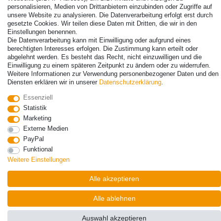
personalisieren, Medien von Drittanbietern einzubinden oder Zugriffe auf
unsere Website zu analysieren. Die Datenverarbeitung erfolgt erst durch
gesetzte Cookies. Wir teilen diese Daten mit Dritten, die wir in den
Einstellungen benennen.
© Copyright 2026 | Alle Rechte vorbehalten. - Alle Rechte vorbehalten.
Die Datenverarbeitung kann mit Einwilligung oder aufgrund eines
Preisangaben inkl. gesetzl. 19% MwSt. | Grundpreise siehe Artikeldetail | *Gilt für
berechtigten Interesses erfolgen. Die Zustimmung kann erteilt oder
Lieferungen nach Deutschland!
abgelehnt werden. Es besteht das Recht, nicht einzuwilligen und die
Einwilligung zu einem späteren Zeitpunkt zu ändern oder zu widerrufen.
Weitere Informationen zur Verwendung personenbezogener Daten und den
Kontakt
Vertrag widerrufen
Diensten erklären wir in unserer
Daten­schutz­erklärung
.
Essenziell
Statistik
Marketing
Externe Medien
PayPal
Funktional
Weitere Einstellungen
Alle akzeptieren
Alle ablehnen
Auswahl akzeptieren