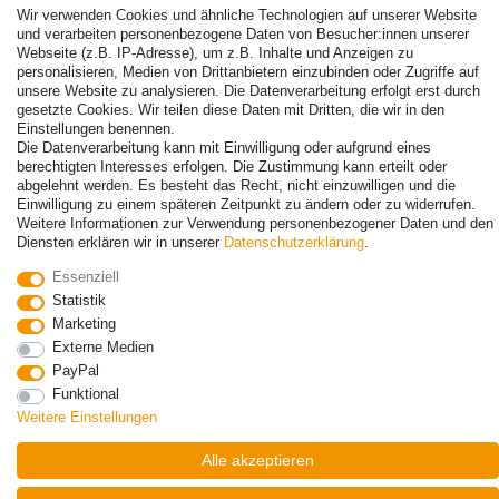
Wir verwenden Cookies und ähnliche Technologien auf unserer Website
und verarbeiten personenbezogene Daten von Besucher:innen unserer
Webseite (z.B. IP-Adresse), um z.B. Inhalte und Anzeigen zu
personalisieren, Medien von Drittanbietern einzubinden oder Zugriffe auf
unsere Website zu analysieren. Die Datenverarbeitung erfolgt erst durch
gesetzte Cookies. Wir teilen diese Daten mit Dritten, die wir in den
Einstellungen benennen.
© Copyright 2026 | Alle Rechte vorbehalten. - Alle Rechte vorbehalten.
Die Datenverarbeitung kann mit Einwilligung oder aufgrund eines
Preisangaben inkl. gesetzl. 19% MwSt. | Grundpreise siehe Artikeldetail | *Gilt für
berechtigten Interesses erfolgen. Die Zustimmung kann erteilt oder
Lieferungen nach Deutschland!
abgelehnt werden. Es besteht das Recht, nicht einzuwilligen und die
Einwilligung zu einem späteren Zeitpunkt zu ändern oder zu widerrufen.
Weitere Informationen zur Verwendung personenbezogener Daten und den
Kontakt
Vertrag widerrufen
Diensten erklären wir in unserer
Daten­schutz­erklärung
.
Essenziell
Statistik
Marketing
Externe Medien
PayPal
Funktional
Weitere Einstellungen
Alle akzeptieren