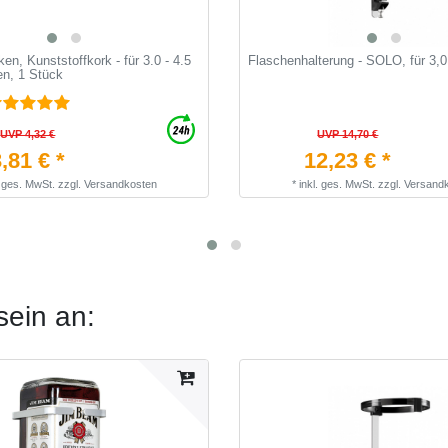
en, Kunststoffkork - für 3.0 - 4.5
Flaschenhalterung - SOLO, für 3,0
en, 1 Stück
UVP 4,32 €
UVP 14,70 €
,81 € *
12,23 € *
. ges. MwSt.
zzgl.
Versandkosten
*
inkl. ges. MwSt.
zzgl.
Versand
sein an: