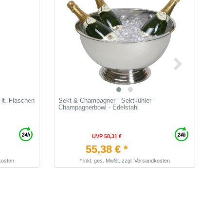
 lt. Flaschen
Sekt & Champagner - Sektkühler -
L
Champagnerbowl - Edelstahl
L
UVP 58,31 €
55,38 € *
kosten
*
inkl. ges. MwSt.
zzgl.
Versandkosten