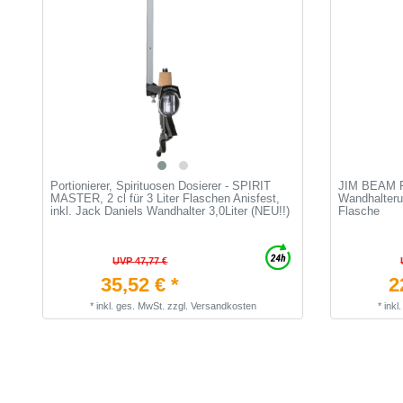
Portionierer, Spirituosen Dosierer - SPIRIT
JIM BEAM Fl
MASTER, 2 cl für 3 Liter Flaschen Anisfest,
Wandhalterun
inkl. Jack Daniels Wandhalter 3,0Liter (NEU!!)
Flasche
UVP 47,77 €
35,52 € *
2
*
inkl. ges. MwSt.
zzgl.
Versandkosten
*
inkl