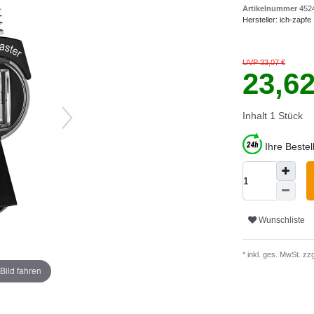
Artikelnummer
452
Hersteller:
ich-zapfe
UVP 33,07 €
23,6
Inhalt
1
Stück
Ihre Beste
Wunschliste
* inkl. ges. MwSt. zzg
Bild fahren