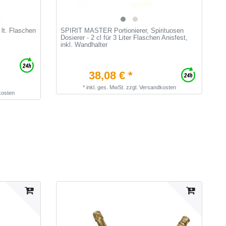
 lt. Flaschen
SPIRIT MASTER Portionierer, Spirituosen
F
Dosierer - 2 cl für 3 Liter Flaschen Anisfest,
W
inkl. Wandhalter
38,08 € *
*
inkl. ges. MwSt.
zzgl.
Versandkosten
kosten