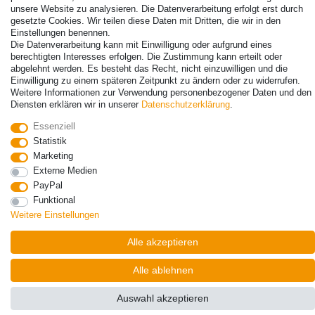
unsere Website zu analysieren. Die Datenverarbeitung erfolgt erst durch
gesetzte Cookies. Wir teilen diese Daten mit Dritten, die wir in den
Einstellungen benennen.
Die Datenverarbeitung kann mit Einwilligung oder aufgrund eines
berechtigten Interesses erfolgen. Die Zustimmung kann erteilt oder
abgelehnt werden. Es besteht das Recht, nicht einzuwilligen und die
Einwilligung zu einem späteren Zeitpunkt zu ändern oder zu widerrufen.
Weitere Informationen zur Verwendung personenbezogener Daten und den
Diensten erklären wir in unserer
Daten­schutz­erklärung
.
Essenziell
Statistik
© Copyright 2026 | Alle Rechte vorbehalten. - Alle Rechte vorbehalten.
Marketing
Preisangaben inkl. gesetzl. 19% MwSt. | Grundpreise siehe Artikeldetail | *Gilt für
Externe Medien
Lieferungen nach Deutschland!
PayPal
Kontakt
Vertrag widerrufen
Funktional
Weitere Einstellungen
Alle akzeptieren
Alle ablehnen
Auswahl akzeptieren