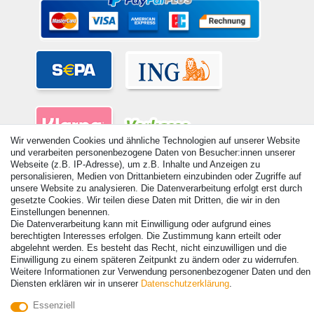
Wir verwenden Cookies und ähnliche Technologien auf unserer Website
und verarbeiten personenbezogene Daten von Besucher:innen unserer
Webseite (z.B. IP-Adresse), um z.B. Inhalte und Anzeigen zu
personalisieren, Medien von Drittanbietern einzubinden oder Zugriffe auf
unsere Website zu analysieren. Die Datenverarbeitung erfolgt erst durch
gesetzte Cookies. Wir teilen diese Daten mit Dritten, die wir in den
Einstellungen benennen.
© Copyright 2026 | Alle Rechte vorbehalten. - Alle Rechte vorbehalten.
Die Datenverarbeitung kann mit Einwilligung oder aufgrund eines
Preisangaben inkl. gesetzl. 19% MwSt. | Grundpreise siehe Artikeldetail | *Gilt für
berechtigten Interesses erfolgen. Die Zustimmung kann erteilt oder
Lieferungen nach Deutschland!
abgelehnt werden. Es besteht das Recht, nicht einzuwilligen und die
Einwilligung zu einem späteren Zeitpunkt zu ändern oder zu widerrufen.
Kontakt
Vertrag widerrufen
Weitere Informationen zur Verwendung personenbezogener Daten und den
Diensten erklären wir in unserer
Daten­schutz­erklärung
.
Essenziell