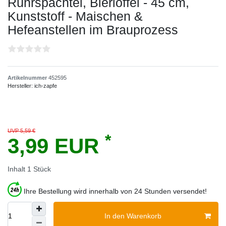
Rührspachtel, Bierlöffel - 45 cm,
Kunststoff - Maischen &
Hefeanstellen im Brauprozess
Artikelnummer
452595
Hersteller:
ich-zapfe
UVP 5,59 €
*
3,99 EUR
Inhalt
1
Stück
Ihre Bestellung wird innerhalb von 24 Stunden versendet!
In den Warenkorb