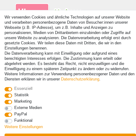
Wir verwenden Cookies und ähnliche Technologien auf unserer Website
und verarbeiten personenbezogene Daten von Besucher:innen unserer
Webseite (z.B. IP-Adresse), um z.B. Inhalte und Anzeigen zu
personalisieren, Medien von Drittanbietern einzubinden oder Zugriffe auf
unsere Website zu analysieren. Die Datenverarbeitung erfolgt erst durch
gesetzte Cookies. Wir teilen diese Daten mit Dritten, die wir in den
Einstellungen benennen.
© Copyright 2026 | Alle Rechte vorbehalten. - Alle Rechte vorbehalten.
Die Datenverarbeitung kann mit Einwilligung oder aufgrund eines
Preisangaben inkl. gesetzl. 19% MwSt. | Grundpreise siehe Artikeldetail | *Gilt für
berechtigten Interesses erfolgen. Die Zustimmung kann erteilt oder
Lieferungen nach Deutschland!
abgelehnt werden. Es besteht das Recht, nicht einzuwilligen und die
Einwilligung zu einem späteren Zeitpunkt zu ändern oder zu widerrufen.
Kontakt
Vertrag widerrufen
Weitere Informationen zur Verwendung personenbezogener Daten und den
Diensten erklären wir in unserer
Daten­schutz­erklärung
.
Essenziell
Statistik
Marketing
Externe Medien
PayPal
Funktional
Weitere Einstellungen