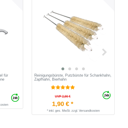
l für
Reinigungsbürste, Putzbürste für Schankhahn,
R
hne
Zapfhahn, Bierhahn
UVP 2,66 €
1,90 € *
kosten
*
inkl. ges. MwSt.
zzgl.
Versandkosten