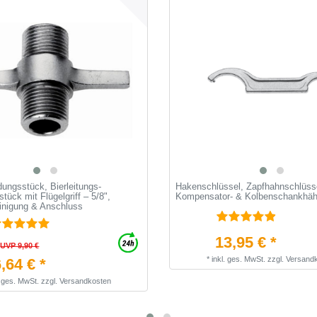
dungsstück, Bierleitungs-
Hakenschlüssel, Zapfhahnschlüsse
tück mit Flügelgriff – 5/8",
Kompensator- & Kolbenschankhä
inigung & Anschluss
13,95 € *
UVP 9,90 €
*
inkl. ges. MwSt.
zzgl.
Versand
,64 € *
. ges. MwSt.
zzgl.
Versandkosten