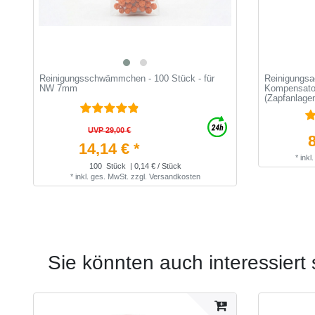
Reinigungsschwämmchen - 100 Stück - für
Reinigungsa
NW 7mm
Kompensato
(Zapfanlagen
UVP 29,00 €
8
14,14 € *
*
inkl
100
Stück
| 0,14 € / Stück
*
inkl. ges. MwSt.
zzgl.
Versandkosten
Sie könnten auch interessiert 