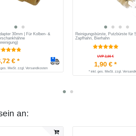
dapter 30mm | Für Kolben- &
Reinigungsbürste, Putzbürste für
rschankhähne
Zapfhahn, Bierhahn
reinigung)
UVP 2,66 €
,72 € *
1,90 € *
. ges. MwSt.
zzgl.
Versandkosten
*
inkl. ges. MwSt.
zzgl.
Versand
sein an: