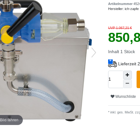
Artikelnummer
452
Hersteller:
ich-zapfe
UVP 1.067,21 €
850,
Inhalt
1
Stück
Lieferzeit
Wunschliste
* inkl. ges. MwSt. zzg
Bild fahren