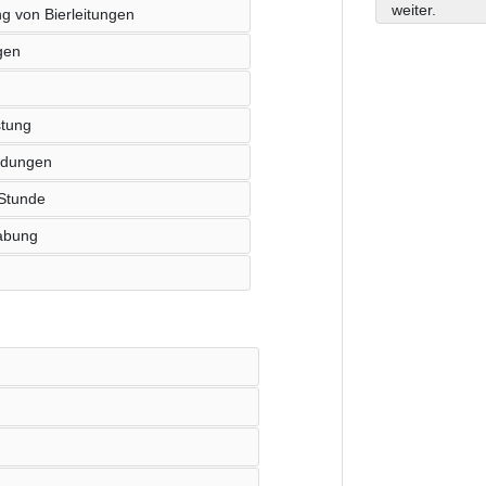
weiter.
g von Bierleitungen
gen
stung
endungen
 Stunde
abung