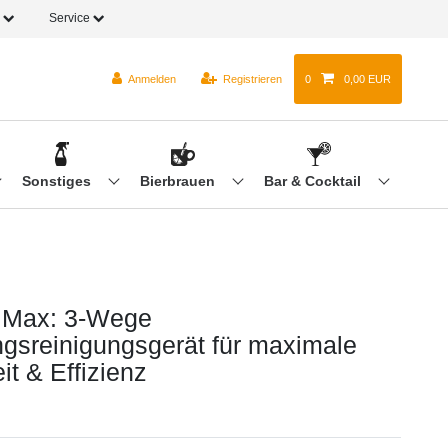
o
Service
Anmelden
Registrieren
0
0,00 EUR
Sonstiges
Bierbrauen
Bar & Cocktail
iMax: 3-Wege
ungsreinigungsgerät für maximale
t & Effizienz