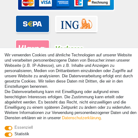
Wir verwenden Cookies und ähnliche Technologien auf unserer Website
und verarbeiten personenbezogene Daten von Besucher:innen unserer
Webseite (z.B. IP-Adresse), um z.B. Inhalte und Anzeigen zu
personalisieren, Medien von Drittanbietern einzubinden oder Zugriffe auf
unsere Website zu analysieren. Die Datenverarbeitung erfolgt erst durch
gesetzte Cookies. Wir teilen diese Daten mit Dritten, die wir in den
Einstellungen benennen.
© Copyright 2026 | Alle Rechte vorbehalten. - Alle Rechte vorbehalten.
Die Datenverarbeitung kann mit Einwilligung oder aufgrund eines
Preisangaben inkl. gesetzl. 19% MwSt. | Grundpreise siehe Artikeldetail | *Gilt für
berechtigten Interesses erfolgen. Die Zustimmung kann erteilt oder
Lieferungen nach Deutschland!
abgelehnt werden. Es besteht das Recht, nicht einzuwilligen und die
Einwilligung zu einem späteren Zeitpunkt zu ändern oder zu widerrufen.
Kontakt
Vertrag widerrufen
Weitere Informationen zur Verwendung personenbezogener Daten und den
Diensten erklären wir in unserer
Daten­schutz­erklärung
.
Essenziell
Statistik