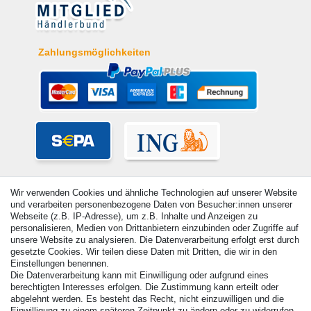
Zahlungsmöglichkeiten
Wir verwenden Cookies und ähnliche Technologien auf unserer Website
und verarbeiten personenbezogene Daten von Besucher:innen unserer
Webseite (z.B. IP-Adresse), um z.B. Inhalte und Anzeigen zu
personalisieren, Medien von Drittanbietern einzubinden oder Zugriffe auf
unsere Website zu analysieren. Die Datenverarbeitung erfolgt erst durch
gesetzte Cookies. Wir teilen diese Daten mit Dritten, die wir in den
Einstellungen benennen.
Die Datenverarbeitung kann mit Einwilligung oder aufgrund eines
berechtigten Interesses erfolgen. Die Zustimmung kann erteilt oder
© Copyright 2026 | Alle Rechte vorbehalten. - Alle Rechte vorbehalten.
abgelehnt werden. Es besteht das Recht, nicht einzuwilligen und die
Preisangaben inkl. gesetzl. 19% MwSt. | Grundpreise siehe Artikeldetail | *Gilt für
Einwilligung zu einem späteren Zeitpunkt zu ändern oder zu widerrufen.
Lieferungen nach Deutschland!