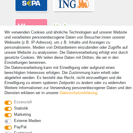
Wir verwenden Cookies und ähnliche Technologien auf unserer Website
und verarbeiten personenbezogene Daten von Besucher:innen unserer
Webseite (z.B. IP-Adresse), um z.B. Inhalte und Anzeigen zu
personalisieren, Medien von Drittanbietern einzubinden oder Zugriffe auf
unsere Website zu analysieren. Die Datenverarbeitung erfolgt erst durch
gesetzte Cookies. Wir teilen diese Daten mit Dritten, die wir in den
Einstellungen benennen.
© Copyright 2026 | Alle Rechte vorbehalten. - Alle Rechte vorbehalten.
Die Datenverarbeitung kann mit Einwilligung oder aufgrund eines
Preisangaben inkl. gesetzl. 19% MwSt. | Grundpreise siehe Artikeldetail | *Gilt für
berechtigten Interesses erfolgen. Die Zustimmung kann erteilt oder
Lieferungen nach Deutschland!
abgelehnt werden. Es besteht das Recht, nicht einzuwilligen und die
Einwilligung zu einem späteren Zeitpunkt zu ändern oder zu widerrufen.
Kontakt
Vertrag widerrufen
Weitere Informationen zur Verwendung personenbezogener Daten und den
Diensten erklären wir in unserer
Daten­schutz­erklärung
.
Essenziell
Statistik
Marketing
Externe Medien
PayPal