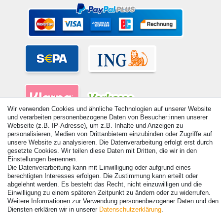
Wir verwenden Cookies und ähnliche Technologien auf unserer Website
und verarbeiten personenbezogene Daten von Besucher:innen unserer
Webseite (z.B. IP-Adresse), um z.B. Inhalte und Anzeigen zu
personalisieren, Medien von Drittanbietern einzubinden oder Zugriffe auf
unsere Website zu analysieren. Die Datenverarbeitung erfolgt erst durch
gesetzte Cookies. Wir teilen diese Daten mit Dritten, die wir in den
Einstellungen benennen.
© Copyright 2026 | Alle Rechte vorbehalten. - Alle Rechte vorbehalten.
Die Datenverarbeitung kann mit Einwilligung oder aufgrund eines
Preisangaben inkl. gesetzl. 19% MwSt. | Grundpreise siehe Artikeldetail | *Gilt für
berechtigten Interesses erfolgen. Die Zustimmung kann erteilt oder
Lieferungen nach Deutschland!
abgelehnt werden. Es besteht das Recht, nicht einzuwilligen und die
Einwilligung zu einem späteren Zeitpunkt zu ändern oder zu widerrufen.
Kontakt
Vertrag widerrufen
Weitere Informationen zur Verwendung personenbezogener Daten und den
Diensten erklären wir in unserer
Daten­schutz­erklärung
.