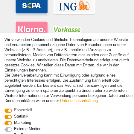
Wir verwenden Cookies und ähnliche Technologien auf unserer Website
und verarbeiten personenbezogene Daten von Besucher:innen unserer
Webseite (z.B. IP-Adresse), um z.B. Inhalte und Anzeigen zu
personalisieren, Medien von Drittanbietern einzubinden oder Zugriffe auf
unsere Website zu analysieren. Die Datenverarbeitung erfolgt erst durch
gesetzte Cookies. Wir teilen diese Daten mit Dritten, die wir in den
© Copyright 2026 | Alle Rechte vorbehalten. - Alle Rechte vorbehalten.
Einstellungen benennen.
Preisangaben inkl. gesetzl. 19% MwSt. | Grundpreise siehe Artikeldetail | *Gilt für
Die Datenverarbeitung kann mit Einwilligung oder aufgrund eines
Lieferungen nach Deutschland!
berechtigten Interesses erfolgen. Die Zustimmung kann erteilt oder
abgelehnt werden. Es besteht das Recht, nicht einzuwilligen und die
Kontakt
Vertrag widerrufen
Einwilligung zu einem späteren Zeitpunkt zu ändern oder zu widerrufen.
Weitere Informationen zur Verwendung personenbezogener Daten und den
Diensten erklären wir in unserer
Daten­schutz­erklärung
.
Essenziell
Statistik
Marketing
Externe Medien