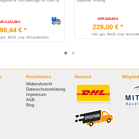
legante & Hochwertige für Bars &
Batterie, 4-leitig
UVP 320,60 €
VP 2.147,38 €
229,00 € *
98,44 € *
*
inkl. ges. MwSt.
zzgl.
Versand
. ges. MwSt.
zzgl.
Versandkosten
o
Rechtliches
Versand
Mitglied
Widerrufsrecht
Datenschutzerklärung
Impressum
AGB
Blog