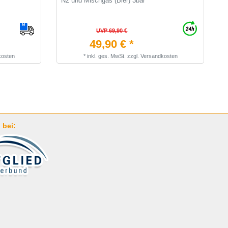
N2 und Mischgas (Bier) 3bar
W
UVP 69,90 €
49,90 € *
kosten
*
inkl. ges. MwSt.
zzgl.
Versandkosten
 bei: