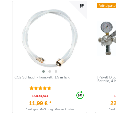
Artikelpake
CO2 Schlauch - komplett, 1.5 m lang
[Paket] Druc
Batterie, 4-le
UVP 15,30 €
11,99 € *
22
*
inkl. ges. MwSt.
zzgl.
Versandkosten
*
inkl