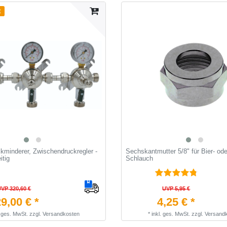
t
kminderer, Zwischendruckregler -
Sechskantmutter 5/8" für Bier- od
itig
Schlauch
UVP 320,60 €
UVP 5,95 €
9,00 € *
4,25 € *
. ges. MwSt.
zzgl.
Versandkosten
*
inkl. ges. MwSt.
zzgl.
Versand