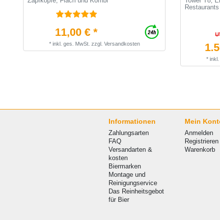
Zapfköpfe, Flach und Kombi
Tower T8, E
Restaurants
11,00 € *
U
*
inkl. ges. MwSt.
zzgl.
Versandkosten
1.5
*
inkl
Informationen
Mein Kont
Zahlungsarten
Anmelden
FAQ
Registrieren
Versandarten &
Warenkorb
kosten
Biermarken
Montage und
Reinigungservice
Das Reinheitsgebot
für Bier