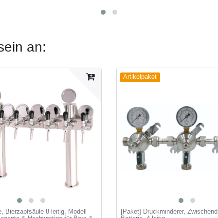
sein an:
Artikelpaket
 Bierzapfsäule 8-leitig, Modell
[Paket] Druckminderer, Zwischendr