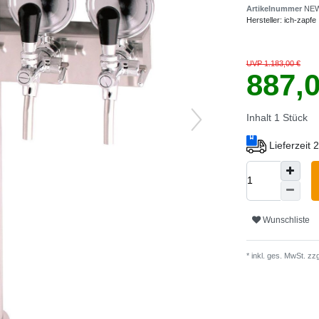
Artikelnummer
NEW
Hersteller:
ich-zapfe
UVP 1.183,00 €
887,
Inhalt
1
Stück
Lieferzeit
Wunschliste
* inkl. ges. MwSt. zzg