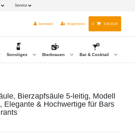
o
Service
Anmelden
Registrieren
0
0,00 EUR
Sonstiges
Bierbrauen
Bar & Cocktail
le, Bierzapfsäule 5-leitig, Modell
, Elegante & Hochwertige für Bars
rants