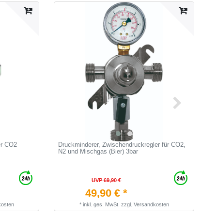
er CO2
Druckminderer, Zwischendruckregler für CO2,
F
N2 und Mischgas (Bier) 3bar
UVP 69,90 €
49,90 € *
kosten
*
inkl. ges. MwSt.
zzgl.
Versandkosten