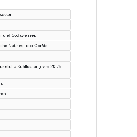
wasser.
er und Sodawasser.
ische Nutzung des Geräts.
ierliche Kühlleistung von 20 l/h
n.
ren.