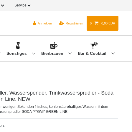
o
Service
Anmelden
Registrieren
0
0,00 EUR
Sonstiges
Bierbrauen
Bar & Cocktail
ler, Wasserspender, Trinkwassersprudler - Soda
en Line, NEW
ur wenigen Sekunden frisches, kohlensäurehaltiges Wasser mit dem
Wassersprudler SODA PYGMY GREEN LINE.
514