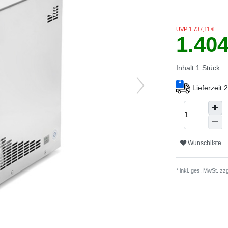
UVP 1.737,11 €
1.40
Inhalt
1
Stück
Lieferzeit
Wunschliste
* inkl. ges. MwSt. zz