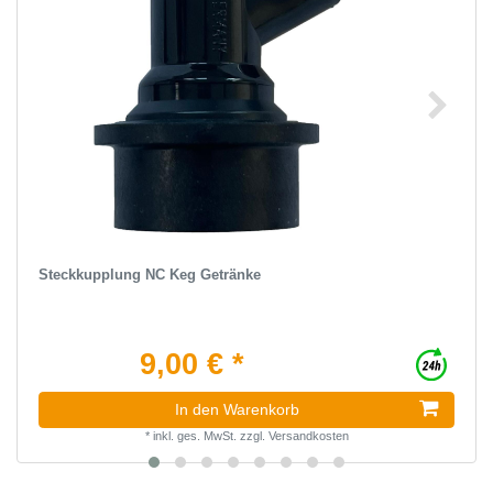
Steckkupplung NC Keg Getränke
9,00 € *
In den Warenkorb
*
inkl. ges. MwSt.
zzgl.
Versandkosten