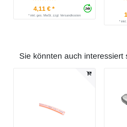
4,11 € *
1
*
inkl. ges. MwSt.
zzgl.
Versandkosten
*
inkl
Sie könnten auch interessiert 