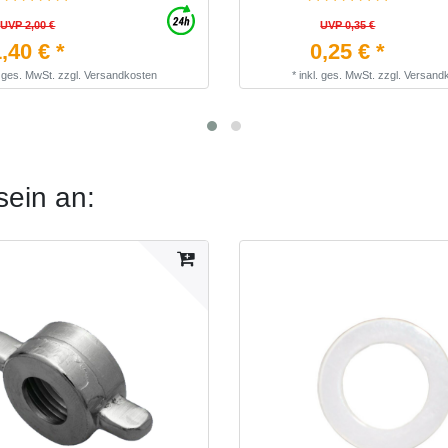
UVP 2,00 €
UVP 0,35 €
,40 € *
0,25 € *
. ges. MwSt.
zzgl.
Versandkosten
*
inkl. ges. MwSt.
zzgl.
Versand
sein an: