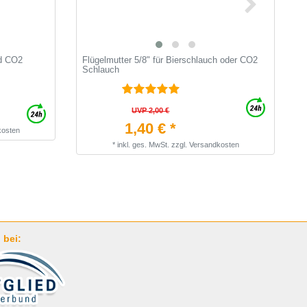
nd CO2
Flügelmutter 5/8" für Bierschlauch oder CO2
2
Schlauch
r
UVP 2,00 €
1,40 € *
kosten
*
inkl. ges. MwSt.
zzgl.
Versandkosten
 bei: