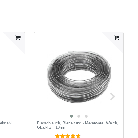
lstahl
Bierschlauch, Bierleitung - Meterware, Weich,
S
Glasklar - 10mm
o