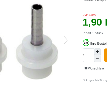
Hersteller:
ich-zapfe
UVP 2,70 €
1,90
Inhalt
1
Stück
Ihre Beste
Wunschliste
* inkl. ges. MwSt. zzg