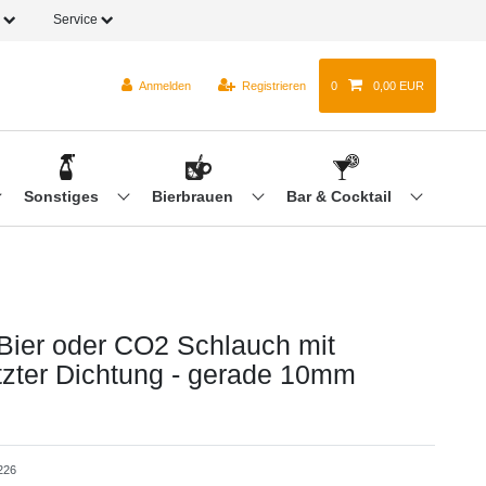
o
Service
Anmelden
Registrieren
0
0,00 EUR
Sonstiges
Bierbrauen
Bar & Cocktail
r Bier oder CO2 Schlauch mit
tzter Dichtung - gerade 10mm
226