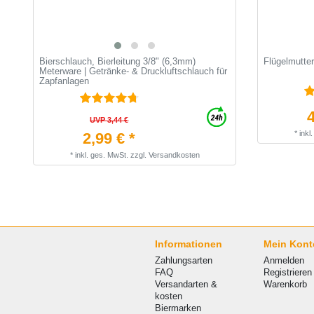
Bierschlauch, Bierleitung 3/8" (6,3mm)
Flügelmutter
Meterware | Getränke- & Druckluftschlauch für
Zapfanlagen
4
UVP 3,44 €
*
inkl
2,99 € *
*
inkl. ges. MwSt.
zzgl.
Versandkosten
Informationen
Mein Kont
Zahlungsarten
Anmelden
FAQ
Registrieren
Versandarten &
Warenkorb
kosten
Biermarken